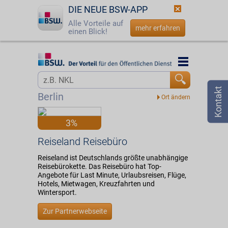
DIE NEUE BSW-APP
Alle Vorteile auf
mehr erfahren
einen Blick!
Startseite
Startseite
Jetzt BSW-Mitglied werden
Vorteilswelt
Berlin
Login
Partner
3%
☎
0800 - 279 25 82
Reiseland Reisebüro
Reiseland Reisebüro
Reiseland ist Deutschlands größte unabhängige
Reisebürokette. Das Reisebüro hat Top-
Angebote für Last Minute, Urlaubsreisen, Flüge,
Hotels, Mietwagen, Kreuzfahrten und
Wintersport.
Zur Partnerwebseite