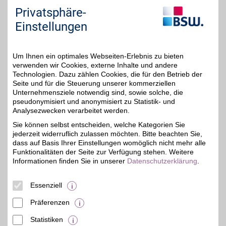
unteren Seitenbereich ändern.
Privatsphäre-
Einstellungen
Einstellungen anpassen
Um Ihnen ein optimales Webseiten-Erlebnis zu bieten
verwenden wir Cookies, externe Inhalte und andere
Technologien. Dazu zählen Cookies, die für den Betrieb der
Adresse
Seite und für die Steuerung unserer kommerziellen
Unternehmensziele notwendig sind, sowie solche, die
Nordhäuser Str. 73t
pseudonymisiert und anonymisiert zu Statistik- und
Thüringen-Park
Analysezwecken verarbeitet werden.
99091
Erfurt
Filialen in der Nähe
Sie können selbst entscheiden, welche Kategorien Sie
Telefon
03 61 / 74 00 10
jederzeit widerruflich zulassen möchten. Bitte beachten Sie,
dass auf Basis Ihrer Einstellungen womöglich nicht mehr alle
Funktionalitäten der Seite zur Verfügung stehen. Weitere
Informationen finden Sie in unserer
Datenschutzerklärung
.
Essenziell
Präferenzen
Statistiken