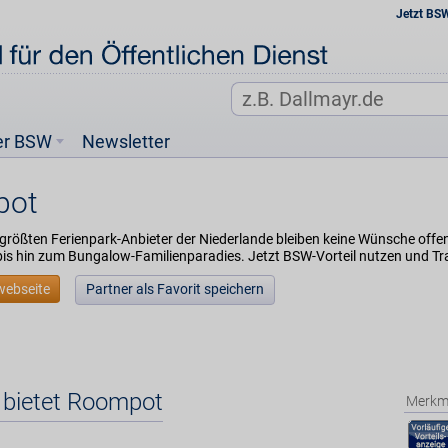
Jetzt BS
er BSW
Newsletter
pot
 größten Ferienpark-Anbieter der Niederlande bleiben keine Wünsche offe
bis hin zum Bungalow-Familienparadies. Jetzt BSW-Vorteil nutzen und T
webseite
Partner als Favorit speichern
 bietet Roompot
Merkm