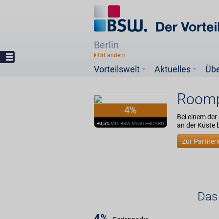
Berlin
Vorteilswelt
Aktuelles
Üb
Room
4%
Bei einem der
+0,5%
MIT BSW MASTERCARD
an der Küste 
Zur Partner
Das
4%