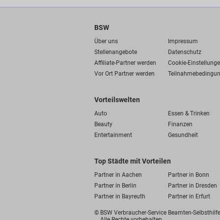
BSW
Über uns
Impressum
Stellenangebote
Datenschutz
Affiliate-Partner werden
Cookie-Einstellung
Vor Ort Partner werden
Teilnahmebedingu
Vorteilswelten
Auto
Essen & Trinken
Beauty
Finanzen
Entertainment
Gesundheit
Top Städte mit Vorteilen
Partner in Aachen
Partner in Bonn
Partner in Berlin
Partner in Dresden
Partner in Bayreuth
Partner in Erfurt
© BSW Verbraucher-Service
Beamten-Selbsthil
Alle Rechte vorbehalten.