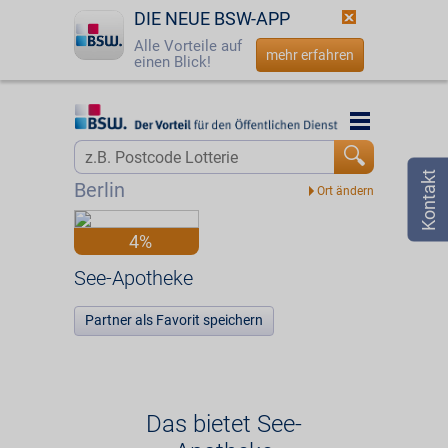
DIE NEUE BSW-APP
Alle Vorteile auf
mehr erfahren
einen Blick!
Startseite
Startseite
Jetzt BSW-Mitglied werden
Vorteilswelt
Berlin
Login
Partner
4%
☎
0800 - 279 25 82
See-Apotheke
See-Apotheke
Partner als Favorit speichern
Das bietet See-