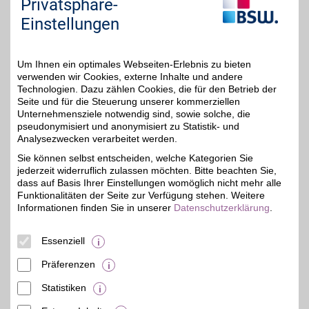
Privatsphäre-
Sie "Externe Inhalte". Diese Auswahl können Sie
Einstellungen
jederzeit über die Cookie-Einstellungen im
unteren Seitenbereich ändern.
Um Ihnen ein optimales Webseiten-Erlebnis zu bieten
Einstellungen anpassen
verwenden wir Cookies, externe Inhalte und andere
Technologien. Dazu zählen Cookies, die für den Betrieb der
Seite und für die Steuerung unserer kommerziellen
Unternehmensziele notwendig sind, sowie solche, die
pseudonymisiert und anonymisiert zu Statistik- und
Analysezwecken verarbeitet werden.
Adresse
Untere Steig 2
Sie können selbst entscheiden, welche Kategorien Sie
88131
Bodolz
jederzeit widerruflich zulassen möchten. Bitte beachten Sie,
dass auf Basis Ihrer Einstellungen womöglich nicht mehr alle
Funktionalitäten der Seite zur Verfügung stehen. Weitere
Informationen finden Sie in unserer
Datenschutzerklärung
.
Essenziell
Präferenzen
Statistiken