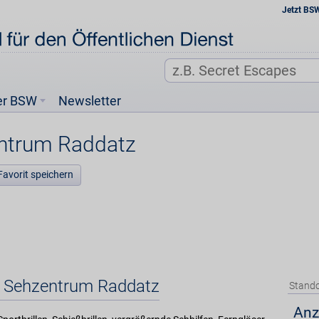
Jetzt BS
er BSW
Newsletter
ntrum Raddatz
Favorit speichern
t Sehzentrum Raddatz
Stando
Anz