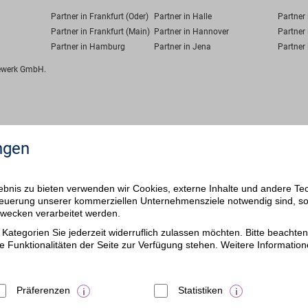
Partner in Frankfurt (Oder)
Partner in Halle
Partner
Partner in Frankfurt (Main)
Partner in Hannover
Partner 
Partner in Hamburg
Partner in Jena
Partner 
fewerk GmbH.
ngen
bnis zu bieten verwenden wir Cookies, externe Inhalte und andere Te
 Steuerung unserer kommerziellen Unternehmensziele notwendig sind, s
ezwecken verarbeitet werden.
Kategorien Sie jederzeit widerruflich zulassen möchten. Bitte beachten 
e Funktionalitäten der Seite zur Verfügung stehen. Weitere Information
Präferenzen
Statistiken