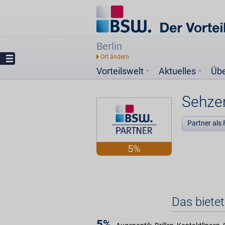
Berlin
Vorteilswelt
Aktuelles
Üb
Sehze
Partner als 
5%
Das biete
5%