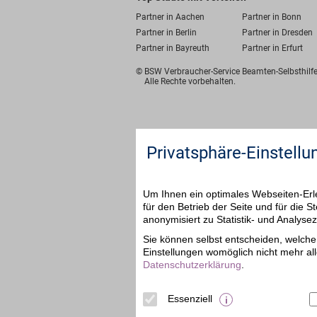
Partner in Aachen
Partner in Bonn
Partner in Berlin
Partner in Dresden
Partner in Bayreuth
Partner in Erfurt
© BSW Verbraucher-Service
Beamten-Selbsthil
Alle Rechte vorbehalten.
Privatsphäre-Einstellu
Um Ihnen ein optimales Webseiten-Erle
für den Betrieb der Seite und für die
anonymisiert zu Statistik- und Analys
Sie können selbst entscheiden, welche 
Einstellungen womöglich nicht mehr all
Datenschutzerklärung
.
Essenziell