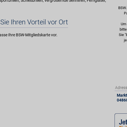
Sportbrillen, Schießbrillen, vergrößernde Sehhilfen, Ferngläser,
BSW.
P
Sie Ihren Vorteil vor Ort
Um 
bitt
asse Ihre BSW-Mitgliedskarte vor.
Sie "
je
Adres
Markt
0486