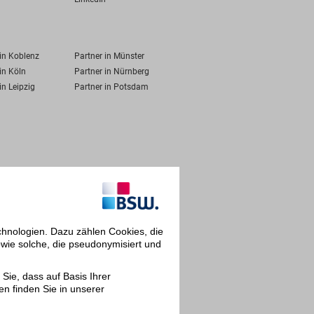
 in Koblenz
Partner in Münster
in Köln
Partner in Nürnberg
in Leipzig
Partner in Potsdam
chnologien. Dazu zählen Cookies, die
owie solche, die pseudonymisiert und
Sie, dass auf Basis Ihrer
en finden Sie in unserer