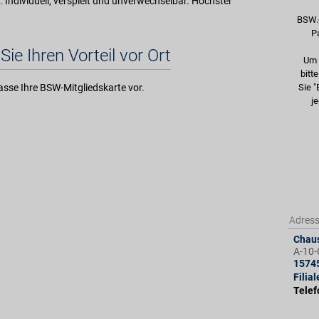
Individuell, verspielt und unverwechselbar. Höchster
BSW.
P
Sie Ihren Vorteil vor Ort
Um 
bitt
asse Ihre BSW-Mitgliedskarte vor.
Sie "
je
Adres
Chaus
A-10-
1574
Filia
Tele