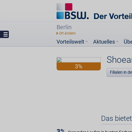
Berlin
Vorteilswelt
Aktuelles
Üb
Shoear
3%
Filialen in 
Das biete
3%