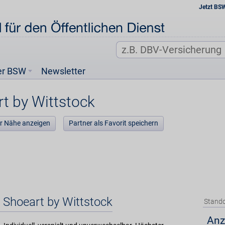
Jetzt BS
er BSW
Newsletter
t by Wittstock
der Nähe anzeigen
Partner als Favorit speichern
t Shoeart by Wittstock
Stando
Anz