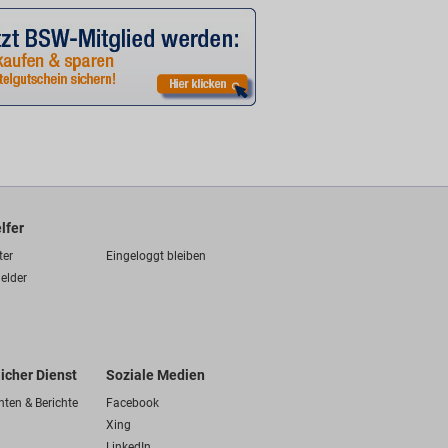
lfer
ter
Eingeloggt bleiben
elder
licher Dienst
Soziale Medien
hten & Berichte
Facebook
Xing
LinkedIn