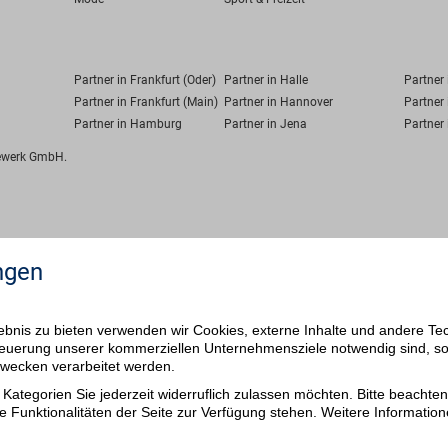
Partner in Frankfurt (Oder)
Partner in Halle
Partner
Partner in Frankfurt (Main)
Partner in Hannover
Partner 
Partner in Hamburg
Partner in Jena
Partner 
fewerk GmbH.
ngen
bnis zu bieten verwenden wir Cookies, externe Inhalte und andere Te
 Steuerung unserer kommerziellen Unternehmensziele notwendig sind, s
ezwecken verarbeitet werden.
Kategorien Sie jederzeit widerruflich zulassen möchten. Bitte beachten 
e Funktionalitäten der Seite zur Verfügung stehen. Weitere Information