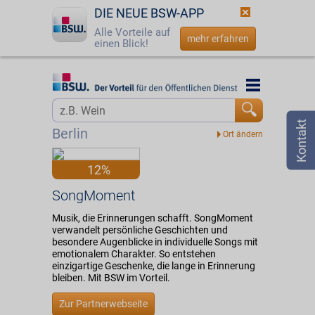
DIE NEUE BSW-APP
Alle Vorteile auf
mehr erfahren
einen Blick!
Startseite
Startseite
Jetzt BSW-Mitglied werden
Vorteilswelt
Berlin
Login
Partner
12%
☎
0800 - 279 25 82
SongMoment
SongMoment
Musik, die Erinnerungen schafft. SongMoment
verwandelt persönliche Geschichten und
besondere Augenblicke in individuelle Songs mit
emotionalem Charakter. So entstehen
einzigartige Geschenke, die lange in Erinnerung
bleiben. Mit BSW im Vorteil.
Zur Partnerwebseite