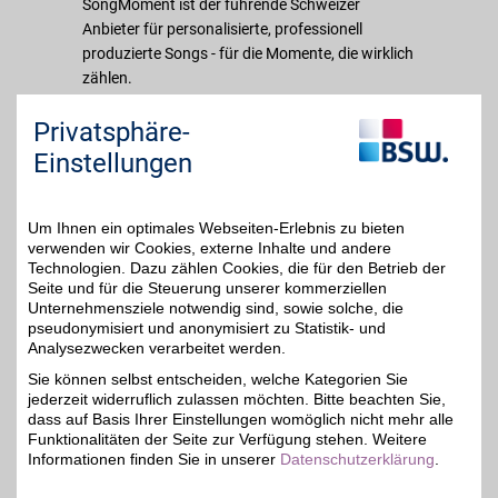
SongMoment ist der führende Schweizer
Anbieter für personalisierte, professionell
produzierte Songs - für die Momente, die wirklich
zählen.
Privatsphäre-
Gegründet von einem erfahrenen Musiker,
Songwriter und DJ verbindet SongMoment
Einstellungen
echtes musikalisches Handwerk mit moderner
Produktionstechnologie - das Ergebnis:
Studioqualität zu einem zugänglichen Preis.
Um Ihnen ein optimales Webseiten-Erlebnis zu bieten
verwenden wir Cookies, externe Inhalte und andere
Jeder Song ist einzigartig, emotional auf den
Technologien. Dazu zählen Cookies, die für den Betrieb der
Punkt und auf die persönliche Geschichte des
Seite und für die Steuerung unserer kommerziellen
Kunden zugeschnitten.
Unternehmensziele notwendig sind, sowie solche, die
pseudonymisiert und anonymisiert zu Statistik- und
Analysezwecken verarbeitet werden.
Merkmale
Sie können selbst entscheiden, welche Kategorien Sie
jederzeit widerruflich zulassen möchten. Bitte beachten Sie,
dass auf Basis Ihrer Einstellungen womöglich nicht mehr alle
Funktionalitäten der Seite zur Verfügung stehen. Weitere
Informationen finden Sie in unserer
Datenschutzerklärung
.