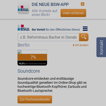
DIE NEUE BSW-APP
Alle Vorteile auf
mehr erfahren
einen Blick!
Startseite
Startseite
Jetzt BSW-Mitglied werden
Vorteilswelt
Berlin
Login
Partner
7%
☎
0800 - 279 25 82
Soundcore
+0,5%
MIT BSW MASTERCARD
Soundcore
Soundcore entdecken und erstklassige
Soundqualität genießen! Im Online-Shop gibt es
hochwertige Bluetooth-Kopfhörer, Earbuds und
Bluetooth-Lautsprecher.
Zur Partnerwebseite