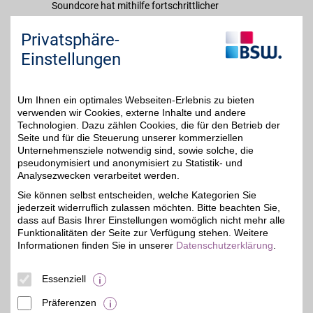
Soundcore hat mithilfe fortschrittlicher
Innovationen, jahrelanger Erfahrung und
Privatsphäre-
präziser Analyse der Zuhörer Produkte
entwickelt, die Audio-Erwartungen revolutionär
Einstellungen
übertreffen. Für Musik, die anregt, berührt,
begeistert und - am wichtigsten - sie bewegt. Die
"Play"-Tasten spielen nicht einfach nur Musik,
Um Ihnen ein optimales Webseiten-Erlebnis zu bieten
verwenden wir Cookies, externe Inhalte und andere
sondern haben eine viel wichtigere Botschaft:
Technologien. Dazu zählen Cookies, die für den Betrieb der
Erstklassige Musik sollte kein Vorzugsrecht sein,
Seite und für die Steuerung unserer kommerziellen
sondern ein wichtiger Aspekt in jedem Alltag.
Unternehmensziele notwendig sind, sowie solche, die
pseudonymisiert und anonymisiert zu Statistik- und
Analysezwecken verarbeitet werden.
Merkmale
Sie können selbst entscheiden, welche Kategorien Sie
jederzeit widerruflich zulassen möchten. Bitte beachten Sie,
dass auf Basis Ihrer Einstellungen womöglich nicht mehr alle
Funktionalitäten der Seite zur Verfügung stehen. Weitere
Informationen finden Sie in unserer
Datenschutzerklärung
.
Essenziell
Präferenzen