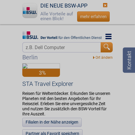
DIE NEUE BSW-APP
Alle Vorteile auf
mehr erfahren
einen Blick!
Startseite
Startseite
Jetzt BSW-Mitglied werden
Vorteilswelt
Berlin
Login
Partner
3%
☎
0800 - 279 25 82
STA Travel Explorer
STA Travel Explorer
Reisen für Weltentdecker. Erkunden Sie unseren
Planeten mit den besten Angeboten für Ihr
Reiseziel. Erleben Sie eine unvergessliche Zeit
und nutzen Sie zusätzlich den BSW-Vorteil für
Ihre Auszeit.
Filialen in der Nähe anzeigen
Partner als Favorit speichern