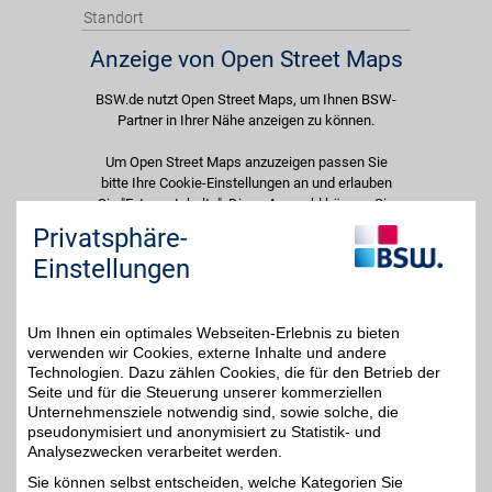
Standort
Anzeige von Open Street Maps
BSW.de nutzt Open Street Maps, um Ihnen BSW-
Partner in Ihrer Nähe anzeigen zu können.
Um Open Street Maps anzuzeigen passen Sie
bitte Ihre Cookie-Einstellungen an und erlauben
Sie "Externe Inhalte". Diese Auswahl können Sie
jederzeit über die Cookie-Einstellungen im
Privatsphäre-
unteren Seitenbereich ändern.
Einstellungen
Einstellungen anpassen
Um Ihnen ein optimales Webseiten-Erlebnis zu bieten
verwenden wir Cookies, externe Inhalte und andere
Technologien. Dazu zählen Cookies, die für den Betrieb der
Seite und für die Steuerung unserer kommerziellen
Adresse
Unternehmensziele notwendig sind, sowie solche, die
pseudonymisiert und anonymisiert zu Statistik- und
Georgenstr. 196
Analysezwecken verarbeitet werden.
10117
Berlin
Filialen in der Nähe
Sie können selbst entscheiden, welche Kategorien Sie