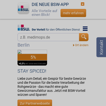
DIE NEUE BSW-APP
Alle Vorteile auf
mehr erfahren
einen Blick!
Startseite
Startseite
Jetzt BSW-Mitglied werden
Vorteilswelt
Berlin
Login
Partner
5%
☎
0800 - 279 25 82
STAY SPICED!
+0,5%
MIT BSW MASTERCARD
STAY SPICED!
Liebe zum Detail, ein Gespür für beste Gewürze
und die Passion für die beste Verarbeitung der
Rohgewürze - das macht eine gute
Gewürzmanufaktur aus. Jetzt mit BSW-Vorteil
würzen und Sparen!
Zur Partnerwebseite