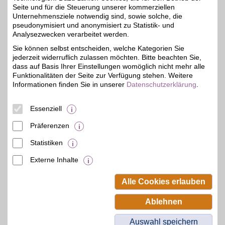
allerbeste Gewürze von bekannten Produzenten
Seite und für die Steuerung unserer kommerziellen
und Lieferanten aus der ganzen Welt verwendet.
Unternehmensziele notwendig sind, sowie solche, die
pseudonymisiert und anonymisiert zu Statistik- und
Analysezwecken verarbeitet werden.
Merkmale
Sie können selbst entscheiden, welche Kategorien Sie
jederzeit widerruflich zulassen möchten. Bitte beachten Sie,
dass auf Basis Ihrer Einstellungen womöglich nicht mehr alle
Funktionalitäten der Seite zur Verfügung stehen. Weitere
Informationen finden Sie in unserer
Datenschutzerklärung
.
Essenziell
Präferenzen
Statistiken
Externe Inhalte
© BSW Verbraucher-Service
Beamten-Selbsthilfewerk GmbH.
Alle Cookies erlauben
Alle Rechte vorbehalten.
Ablehnen
Auswahl speichern