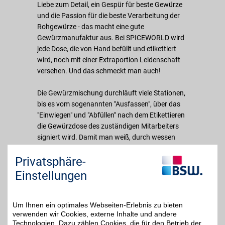
Liebe zum Detail, ein Gespür für beste Gewürze
und die Passion für die beste Verarbeitung der
Rohgewürze - das macht eine gute
Gewürzmanufaktur aus. Bei SPICEWORLD wird
jede Dose, die von Hand befüllt und etikettiert
wird, noch mit einer Extraportion Leidenschaft
versehen. Und das schmeckt man auch!
Die Gewürzmischung durchläuft viele Stationen,
bis es vom sogenannten "Ausfassen", über das
"Einwiegen" und "Abfüllen" nach dem Etikettieren
die Gewürzdose des zuständigen Mitarbeiters
signiert wird. Damit man weiß, durch wessen
Expertenhände das fertige Gewürz ging, bevor
Privatsphäre-
Sie die coolen STAY SPICED! Gewürzdosen in
Ihrer Küche verwenden.
Einstellungen
Vom SPICEWORLD-Gründer Willi Pichler wurde
eine Qualitäts-Philosophie verankert, die bis
Um Ihnen ein optimales Webseiten-Erlebnis zu bieten
verwenden wir Cookies, externe Inhalte und andere
heute unverändert blieb. Es werden nur
Technologien. Dazu zählen Cookies, die für den Betrieb der