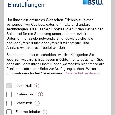
Einstellungen
jederzeit über die Cookie-Einstellungen im
unteren Seitenbereich ändern.
Um Ihnen ein optimales Webseiten-Erlebnis zu bieten
Einstellungen anpassen
verwenden wir Cookies, externe Inhalte und andere
Technologien. Dazu zählen Cookies, die für den Betrieb der
Seite und für die Steuerung unserer kommerziellen
Unternehmensziele notwendig sind, sowie solche, die
pseudonymisiert und anonymisiert zu Statistik- und
Analysezwecken verarbeitet werden.
Adresse
Alexianergraben 40-44
Sie können selbst entscheiden, welche Kategorien Sie
52062
Aachen
jederzeit widerruflich zulassen möchten. Bitte beachten Sie,
dass auf Basis Ihrer Einstellungen womöglich nicht mehr alle
Funktionalitäten der Seite zur Verfügung stehen. Weitere
Informationen finden Sie in unserer
Datenschutzerklärung
.
Essenziell
Präferenzen
Statistiken
Externe Inhalte