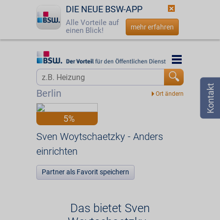
DIE NEUE BSW-APP
Alle Vorteile auf
mehr erfahren
einen Blick!
Startseite
Startseite
Jetzt BSW-Mitglied werden
Vorteilswelt
Berlin
Login
Partner
5%
☎
0800 - 279 25 82
Sven Woytschaetzky - Anders einrichten
Sven Woytschaetzky - Anders
einrichten
Partner als Favorit speichern
Das bietet Sven