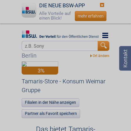
DIE NEUE BSW-APP
Alle Vorteile auf
mehr erfahren
einen Blick!
Startseite
Startseite
Jetzt BSW-Mitglied werden
Vorteilswelt
Berlin
Login
Partner
3%
☎
0800 - 279 25 82
Tamaris-Store - Konsum Weimar Gruppe
Tamaris-Store - Konsum Weimar
Gruppe
Filialen in der Nähe anzeigen
Partner als Favorit speichern
Das bietet Tamaris-