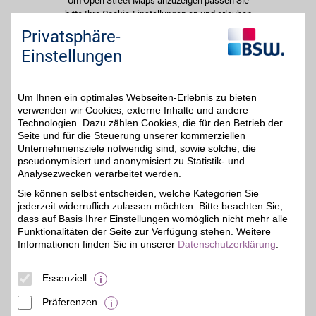
Um Open Street Maps anzuzeigen passen Sie
bitte Ihre Cookie-Einstellungen an und erlauben
Sie "Externe Inhalte". Diese Auswahl können Sie
Privatsphäre-
jederzeit über die Cookie-Einstellungen im
Einstellungen
unteren Seitenbereich ändern.
Einstellungen anpassen
Um Ihnen ein optimales Webseiten-Erlebnis zu bieten
verwenden wir Cookies, externe Inhalte und andere
Technologien. Dazu zählen Cookies, die für den Betrieb der
Seite und für die Steuerung unserer kommerziellen
Unternehmensziele notwendig sind, sowie solche, die
Adresse
pseudonymisiert und anonymisiert zu Statistik- und
Analysezwecken verarbeitet werden.
Schillerstr. 17
99423
Weimar
Sie können selbst entscheiden, welche Kategorien Sie
Filialen in der Nähe
jederzeit widerruflich zulassen möchten. Bitte beachten Sie,
dass auf Basis Ihrer Einstellungen womöglich nicht mehr alle
Funktionalitäten der Seite zur Verfügung stehen. Weitere
Informationen finden Sie in unserer
Datenschutzerklärung
.
Essenziell
Präferenzen