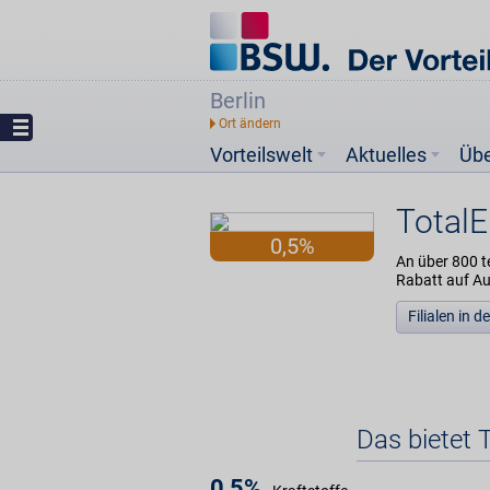
Berlin
Vorteilswelt
Aktuelles
Üb
TotalE
0,5%
An über 800 t
Rabatt auf A
Filialen in 
Das bietet 
0,5%