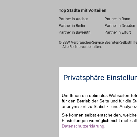
Top Städte mit Vorteilen
Partner in Aachen
Partner in Bonn
Partner in Berlin
Partner in Dresden
Partner in Bayreuth
Partner in Erfurt
© BSW Verbraucher-Service
Beamten-Selbsthil
Alle Rechte vorbehalten.
Privatsphäre-Einstellu
Um Ihnen ein optimales Webseiten-Erle
für den Betrieb der Seite und für die
anonymisiert zu Statistik- und Analys
Sie können selbst entscheiden, welche 
Einstellungen womöglich nicht mehr all
Datenschutzerklärung
.