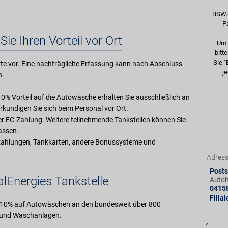
BSW.
P
Sie Ihren Vorteil vor Ort
Um 
bitt
Sie "
e vor. Eine nachträgliche Erfassung kann nach Abschluss
je
n.
 10% Vorteil auf die Autowäsche erhalten Sie ausschließlich an
kundigen Sie sich beim Personal vor Ort.
der EC-Zahlung. Weitere teilnehmende Tankstellen können Sie
lassen.
zahlungen, Tankkarten, andere Bonussysteme und
Adres
Postst
alEnergies Tankstelle
Autoh
0415
Filia
nd 10% auf Autowäschen an den bundesweit über 800
n und Waschanlagen.