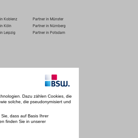
 in Koblenz
Partner in Münster
in Köln
Partner in Nürnberg
in Leipzig
Partner in Potsdam
chnologien. Dazu zählen Cookies, die
owie solche, die pseudonymisiert und
Sie, dass auf Basis Ihrer
en finden Sie in unserer