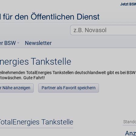
Jetzt BS
er BSW
Newsletter
nergies Tankstelle
eilnehmenden TotalEnergies Tankstellen deutschlandweit gibt es bei BSW e
utowäschen. Gute Fahrt!
der Nähe anzeigen
Partner als Favorit speichern
TotalEnergies Tankstelle
Stando
Anz