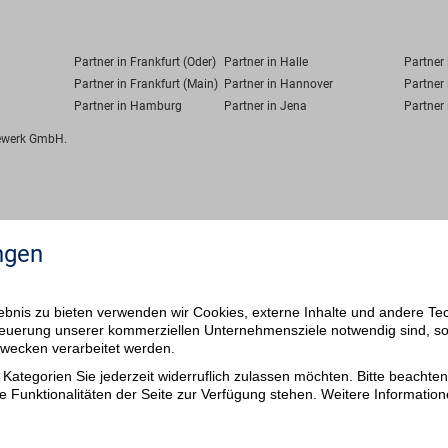
Partner in Frankfurt (Oder)
Partner in Halle
Partner
Partner in Frankfurt (Main)
Partner in Hannover
Partner 
Partner in Hamburg
Partner in Jena
Partner 
fewerk GmbH.
ngen
bnis zu bieten verwenden wir Cookies, externe Inhalte und andere Te
 Steuerung unserer kommerziellen Unternehmensziele notwendig sind, s
ezwecken verarbeitet werden.
Kategorien Sie jederzeit widerruflich zulassen möchten. Bitte beachten 
e Funktionalitäten der Seite zur Verfügung stehen. Weitere Information