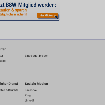
lfer
ter
Eingeloggt bleiben
elder
licher Dienst
Soziale Medien
hten & Berichte
Facebook
Xing
LinkedIn