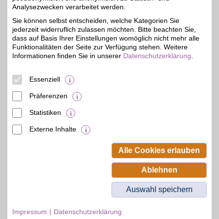
Analysezwecken verarbeitet werden.
Roermonder Str. 315
52072
Aachen
Sie können selbst entscheiden, welche Kategorien Sie
Filialen in der Nähe
jederzeit widerruflich zulassen möchten. Bitte beachten Sie,
dass auf Basis Ihrer Einstellungen womöglich nicht mehr alle
Funktionalitäten der Seite zur Verfügung stehen. Weitere
Informationen finden Sie in unserer
Datenschutzerklärung
.
Essenziell
Präferenzen
Statistiken
Externe Inhalte
© BSW Verbraucher-Service
Beamten-Selbsthilfewerk GmbH.
Alle Cookies erlauben
Alle Rechte vorbehalten.
Ablehnen
Auswahl speichern
Impressum
Datenschutzerklärung