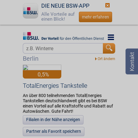
DIE NEUE BSW-APP
Alle Vorteile auf
mehr erfahren
einen Blick!
Startseite
Startseite
Jetzt BSW-Mitglied werden
Vorteilswelt
Berlin
Login
Partner
0,5%
☎
0800 - 279 25 82
TotalEnergies Tankstelle
TotalEnergies Tankstelle
An über 800 teilnehmenden TotalEnergies
Tankstellen deutschlandweit gibt es bei BSW
einen Vorteil auf alle Kraftstoffe und Rabatt auf
Autowäschen. Gute Fahrt!
Filialen in der Nähe anzeigen
Partner als Favorit speichern