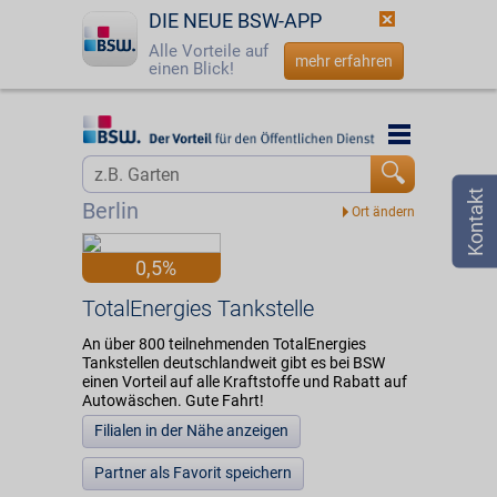
DIE NEUE BSW-APP
Alle Vorteile auf
mehr erfahren
einen Blick!
Startseite
Startseite
Jetzt BSW-Mitglied werden
Vorteilswelt
Berlin
Login
Partner
0,5%
☎
0800 - 279 25 82
TotalEnergies Tankstelle
TotalEnergies Tankstelle
An über 800 teilnehmenden TotalEnergies
Tankstellen deutschlandweit gibt es bei BSW
einen Vorteil auf alle Kraftstoffe und Rabatt auf
Autowäschen. Gute Fahrt!
Filialen in der Nähe anzeigen
Partner als Favorit speichern