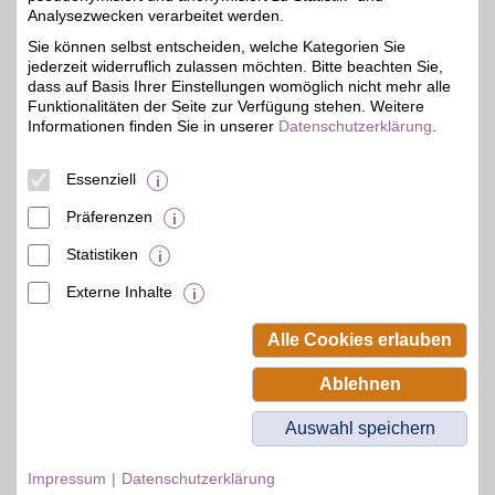
Analysezwecken verarbeitet werden.
Merseburger Str. 359
06132
Halle
Sie können selbst entscheiden, welche Kategorien Sie
Filialen in der Nähe
jederzeit widerruflich zulassen möchten. Bitte beachten Sie,
dass auf Basis Ihrer Einstellungen womöglich nicht mehr alle
Funktionalitäten der Seite zur Verfügung stehen. Weitere
Informationen finden Sie in unserer
Datenschutzerklärung
.
Essenziell
Präferenzen
Statistiken
Externe Inhalte
© BSW Verbraucher-Service
Beamten-Selbsthilfewerk GmbH.
Alle Cookies erlauben
Alle Rechte vorbehalten.
Ablehnen
Auswahl speichern
Impressum
Datenschutzerklärung