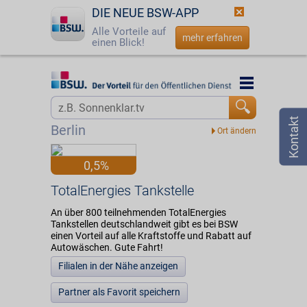
DIE NEUE BSW-APP
Alle Vorteile auf
mehr erfahren
einen Blick!
Startseite
Startseite
Jetzt BSW-Mitglied werden
Vorteilswelt
Berlin
Login
Partner
0,5%
☎
0800 - 279 25 82
TotalEnergies Tankstelle
TotalEnergies Tankstelle
An über 800 teilnehmenden TotalEnergies
Tankstellen deutschlandweit gibt es bei BSW
einen Vorteil auf alle Kraftstoffe und Rabatt auf
Autowäschen. Gute Fahrt!
Filialen in der Nähe anzeigen
Partner als Favorit speichern