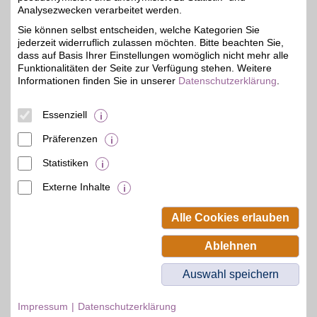
Analysezwecken verarbeitet werden.
Industriestr. 2
56412
Heiligenroth
Sie können selbst entscheiden, welche Kategorien Sie
Filialen in der Nähe
jederzeit widerruflich zulassen möchten. Bitte beachten Sie,
dass auf Basis Ihrer Einstellungen womöglich nicht mehr alle
Funktionalitäten der Seite zur Verfügung stehen. Weitere
Informationen finden Sie in unserer
Datenschutzerklärung
.
Essenziell
Präferenzen
Statistiken
Externe Inhalte
© BSW Verbraucher-Service
Beamten-Selbsthilfewerk GmbH.
Alle Cookies erlauben
Alle Rechte vorbehalten.
Ablehnen
Auswahl speichern
Impressum
Datenschutzerklärung