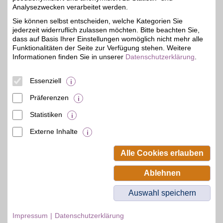
Analysezwecken verarbeitet werden.
Müchelner Str. 04
06242
Braunsbedra
Sie können selbst entscheiden, welche Kategorien Sie
Filialen in der Nähe
jederzeit widerruflich zulassen möchten. Bitte beachten Sie,
dass auf Basis Ihrer Einstellungen womöglich nicht mehr alle
Funktionalitäten der Seite zur Verfügung stehen. Weitere
Informationen finden Sie in unserer
Datenschutzerklärung
.
Essenziell
Präferenzen
Statistiken
Externe Inhalte
© BSW Verbraucher-Service
Beamten-Selbsthilfewerk GmbH.
Alle Cookies erlauben
Alle Rechte vorbehalten.
Ablehnen
Auswahl speichern
Impressum
Datenschutzerklärung