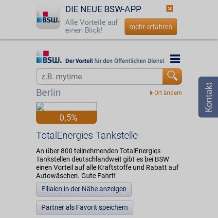
DIE NEUE BSW-APP
Alle Vorteile auf
mehr erfahren
einen Blick!
Startseite
Startseite
Jetzt BSW-Mitglied werden
Vorteilswelt
Berlin
Login
Partner
0,5%
☎
0800 - 279 25 82
TotalEnergies Tankstelle
TotalEnergies Tankstelle
An über 800 teilnehmenden TotalEnergies
Tankstellen deutschlandweit gibt es bei BSW
einen Vorteil auf alle Kraftstoffe und Rabatt auf
Autowäschen. Gute Fahrt!
Filialen in der Nähe anzeigen
Partner als Favorit speichern