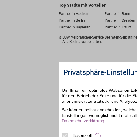
Top Städte mit Vorteilen
Partner in Aachen
Partner in Bonn
Partner in Berlin
Partner in Dresden
Partner in Bayreuth
Partner in Erfurt
© BSW Verbraucher-Service
Beamten-Selbsthil
Alle Rechte vorbehalten.
Privatsphäre-Einstellu
Um Ihnen ein optimales Webseiten-Erle
für den Betrieb der Seite und für die
anonymisiert zu Statistik- und Analys
Sie können selbst entscheiden, welche 
Einstellungen womöglich nicht mehr all
Datenschutzerklärung
.
Essenziell