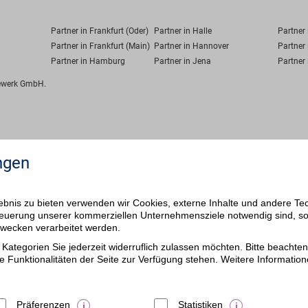
Partner in Frankfurt (Oder)
Partner in Halle
Partner
Partner in Frankfurt (Main)
Partner in Hannover
Partner 
Partner in Hamburg
Partner in Jena
Partner 
fewerk GmbH.
ngen
bnis zu bieten verwenden wir Cookies, externe Inhalte und andere Te
 Steuerung unserer kommerziellen Unternehmensziele notwendig sind, s
ezwecken verarbeitet werden.
Kategorien Sie jederzeit widerruflich zulassen möchten. Bitte beachten 
e Funktionalitäten der Seite zur Verfügung stehen. Weitere Information
Präferenzen
Statistiken