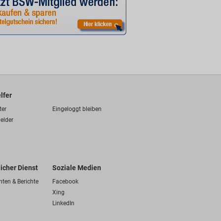
lfer
ter
Eingeloggt bleiben
elder
licher Dienst
Soziale Medien
hten & Berichte
Facebook
Xing
LinkedIn