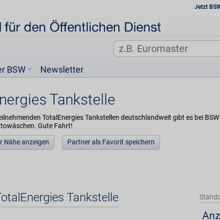
Jetzt BS
er BSW
Newsletter
nergies Tankstelle
eilnehmenden TotalEnergies Tankstellen deutschlandweit gibt es bei BSW e
utowäschen. Gute Fahrt!
der Nähe anzeigen
Partner als Favorit speichern
TotalEnergies Tankstelle
Stando
Anz