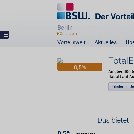
Berlin
Vorteilswelt
Aktuelles
Üb
TotalE
0,5%
An über 800 t
Rabatt auf A
Filialen in 
Das bietet 
0,5%