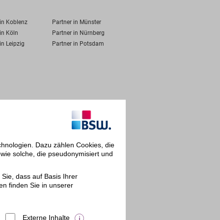
 in Koblenz
Partner in Münster
in Köln
Partner in Nürnberg
in Leipzig
Partner in Potsdam
chnologien. Dazu zählen Cookies, die
owie solche, die pseudonymisiert und
Sie, dass auf Basis Ihrer
en finden Sie in unserer
Externe Inhalte