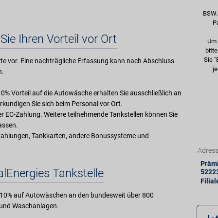
BSW.
P
Sie Ihren Vorteil vor Ort
Um 
bitt
Sie "
e vor. Eine nachträgliche Erfassung kann nach Abschluss
je
n.
 10% Vorteil auf die Autowäsche erhalten Sie ausschließlich an
kundigen Sie sich beim Personal vor Ort.
der EC-Zahlung. Weitere teilnehmende Tankstellen können Sie
lassen.
zahlungen, Tankkarten, andere Bonussysteme und
Adres
Prämi
alEnergies Tankstelle
5222
Filia
nd 10% auf Autowäschen an den bundesweit über 800
n und Waschanlagen.