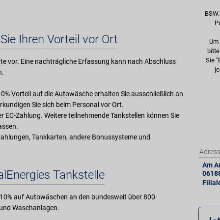
BSW.
P
Sie Ihren Vorteil vor Ort
Um 
bitt
Sie "
e vor. Eine nachträgliche Erfassung kann nach Abschluss
je
n.
 10% Vorteil auf die Autowäsche erhalten Sie ausschließlich an
kundigen Sie sich beim Personal vor Ort.
der EC-Zahlung. Weitere teilnehmende Tankstellen können Sie
lassen.
zahlungen, Tankkarten, andere Bonussysteme und
Adres
Am Au
alEnergies Tankstelle
0618
Filia
nd 10% auf Autowäschen an den bundesweit über 800
n und Waschanlagen.