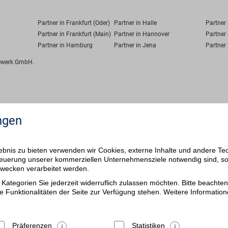
Partner in Frankfurt (Oder)
Partner in Halle
Partner
Partner in Frankfurt (Main)
Partner in Hannover
Partner 
Partner in Hamburg
Partner in Jena
Partner 
fewerk GmbH.
ngen
bnis zu bieten verwenden wir Cookies, externe Inhalte und andere Te
 Steuerung unserer kommerziellen Unternehmensziele notwendig sind, s
ezwecken verarbeitet werden.
Kategorien Sie jederzeit widerruflich zulassen möchten. Bitte beachten 
e Funktionalitäten der Seite zur Verfügung stehen. Weitere Information
Präferenzen
Statistiken