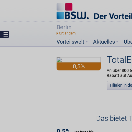
Berlin
Vorteilswelt
Aktuelles
Üb
TotalE
0,5%
An über 800 t
Rabatt auf A
Filialen in 
Das bietet 
0,5%