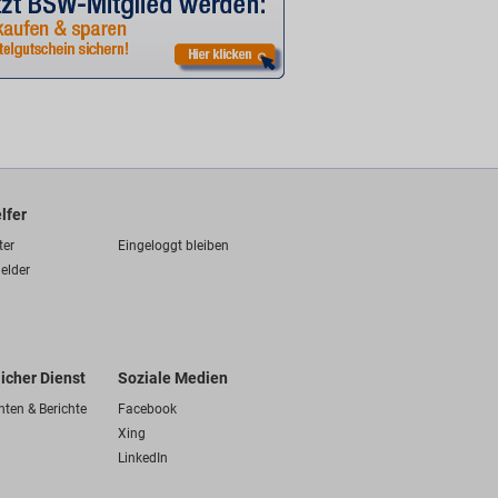
lfer
ter
Eingeloggt bleiben
elder
licher Dienst
Soziale Medien
hten & Berichte
Facebook
Xing
LinkedIn