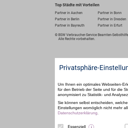
Top Städte mit Vorteilen
Partner in Aachen
Partner in Bonn
Partner in Berlin
Partner in Dresden
Partner in Bayreuth
Partner in Erfurt
© BSW Verbraucher-Service
Beamten-Selbsthil
Alle Rechte vorbehalten.
Privatsphäre-Einstellu
Um Ihnen ein optimales Webseiten-Erle
für den Betrieb der Seite und für die
anonymisiert zu Statistik- und Analys
Sie können selbst entscheiden, welche 
Einstellungen womöglich nicht mehr all
Datenschutzerklärung
.
Essenziell