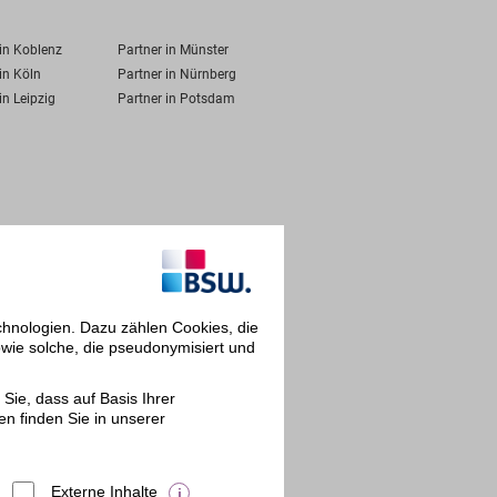
 in Koblenz
Partner in Münster
in Köln
Partner in Nürnberg
in Leipzig
Partner in Potsdam
chnologien. Dazu zählen Cookies, die
owie solche, die pseudonymisiert und
Sie, dass auf Basis Ihrer
en finden Sie in unserer
Externe Inhalte