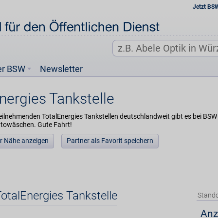
Jetzt BS
er BSW
Newsletter
nergies Tankstelle
eilnehmenden TotalEnergies Tankstellen deutschlandweit gibt es bei BSW e
utowäschen. Gute Fahrt!
der Nähe anzeigen
Partner als Favorit speichern
TotalEnergies Tankstelle
Stando
Anz