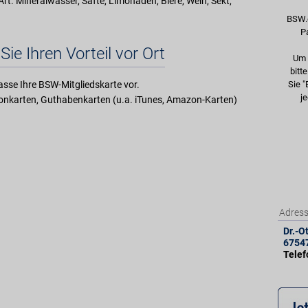
rt. Mineralwasser, Säfte, Limonaden, Biere, Wein, Sekt,
BSW.
P
Sie Ihren Vorteil vor Ort
Um 
bitt
asse Ihre BSW-Mitgliedskarte vor.
Sie "
je
nkarten, Guthabenkarten (u.a. iTunes, Amazon-Karten)
Adres
Dr.-O
6754
Tele