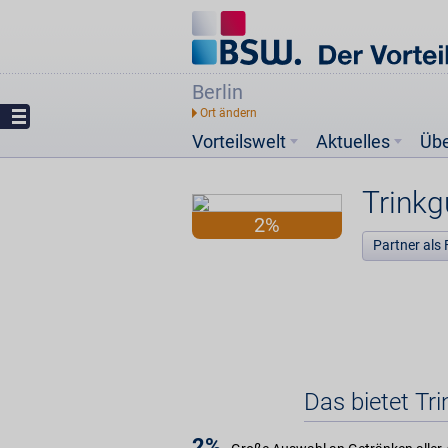
Berlin
Vorteilswelt
Aktuelles
Üb
Trink
2%
Partner als 
Das bietet Tr
2%