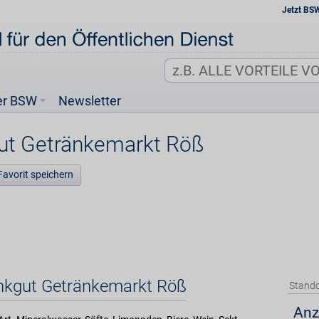
Jetzt BS
er BSW
Newsletter
gut Getränkemarkt Röß
Favorit speichern
inkgut Getränkemarkt Röß
Stando
Anz