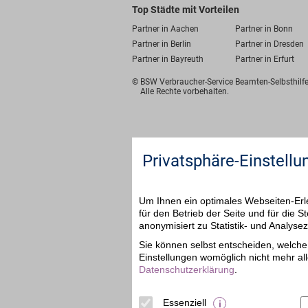
Top Städte mit Vorteilen
Partner in Aachen
Partner in Bonn
Partner in Berlin
Partner in Dresden
Partner in Bayreuth
Partner in Erfurt
© BSW Verbraucher-Service
Beamten-Selbsthil
Alle Rechte vorbehalten.
Privatsphäre-Einstellu
Um Ihnen ein optimales Webseiten-Erle
für den Betrieb der Seite und für die
anonymisiert zu Statistik- und Analys
Sie können selbst entscheiden, welche 
Einstellungen womöglich nicht mehr all
Datenschutzerklärung
.
Essenziell