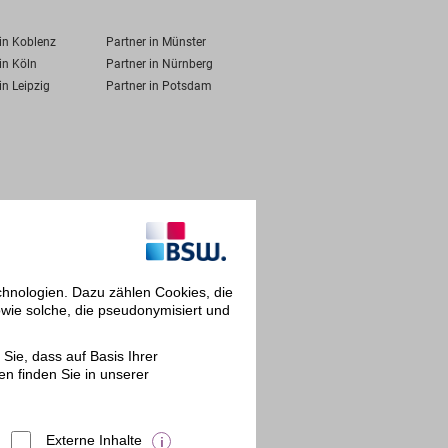
 in Koblenz
Partner in Münster
in Köln
Partner in Nürnberg
in Leipzig
Partner in Potsdam
chnologien. Dazu zählen Cookies, die
owie solche, die pseudonymisiert und
Sie, dass auf Basis Ihrer
en finden Sie in unserer
Externe Inhalte