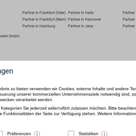
Partner in Frankfurt (Oder)
Partner in Halle
Partner
Partner in Frankfurt (Main)
Partner in Hannover
Partner 
Partner in Hamburg
Partner in Jena
Partner 
fewerk GmbH.
ngen
bnis zu bieten verwenden wir Cookies, externe Inhalte und andere Te
 Steuerung unserer kommerziellen Unternehmensziele notwendig sind, s
ezwecken verarbeitet werden.
Kategorien Sie jederzeit widerruflich zulassen möchten. Bitte beachten 
e Funktionalitäten der Seite zur Verfügung stehen. Weitere Information
Präferenzen
Statistiken