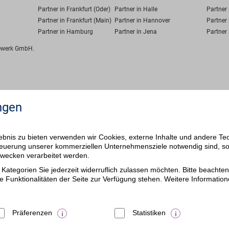
Partner in Frankfurt (Oder)
Partner in Halle
Partner
Partner in Frankfurt (Main)
Partner in Hannover
Partner 
Partner in Hamburg
Partner in Jena
Partner 
fewerk GmbH.
ngen
bnis zu bieten verwenden wir Cookies, externe Inhalte und andere Te
 Steuerung unserer kommerziellen Unternehmensziele notwendig sind, s
ezwecken verarbeitet werden.
Kategorien Sie jederzeit widerruflich zulassen möchten. Bitte beachten 
e Funktionalitäten der Seite zur Verfügung stehen. Weitere Information
Präferenzen
Statistiken