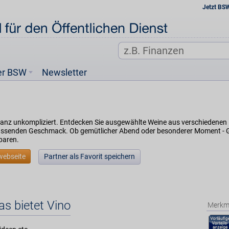
Jetzt BS
er BSW
Newsletter
nz unkompliziert. Entdecken Sie ausgewählte Weine aus verschiedenen R
assenden Geschmack. Ob gemütlicher Abend oder besonderer Moment - Ge
paren.
webseite
Partner als Favorit speichern
as bietet Vino
Merkm