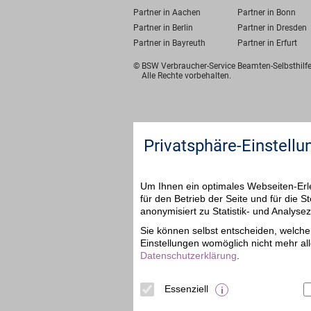
Partner in Aachen
Partner in Bonn
Partner in Berlin
Partner in Dresden
Partner in Bayreuth
Partner in Erfurt
© BSW Verbraucher-Service
Beamten-Selbsthil
Alle Rechte vorbehalten.
Privatsphäre-Einstellu
Um Ihnen ein optimales Webseiten-Erle
für den Betrieb der Seite und für die
anonymisiert zu Statistik- und Analys
Sie können selbst entscheiden, welche 
Einstellungen womöglich nicht mehr all
Datenschutzerklärung
.
Essenziell