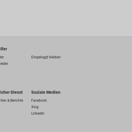
lfer
ter
Eingeloggt bleiben
elder
licher Dienst
Soziale Medien
hten & Berichte
Facebook
Xing
LinkedIn