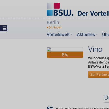
Berlin
Vorteilswelt
Aktuelles
Üb
Vino
8%
Weingenuss ga
Anlass den p
BSW-Vorteil s
Zur Partner
D
8%