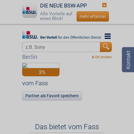
DIE NEUE BSW-APP
Alle Vorteile auf
mehr erfahren
einen Blick!
Startseite
Startseite
Jetzt BSW-Mitglied werden
Vorteilswelt
Berlin
Login
Partner
3%
☎
0800 - 279 25 82
vom Fass
vom Fass
Partner als Favorit speichern
Das bietet vom Fass