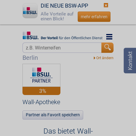
DIE NEUE BSW-APP
Alle Vorteile auf
mehr erfahren
einen Blick!
Startseite
Startseite
Jetzt BSW-Mitglied werden
Vorteilswelt
Berlin
Login
Partner
☎
0800 - 279 25 82
Wall-Apotheke
3%
Wall-Apotheke
Partner als Favorit speichern
Das bietet Wall-