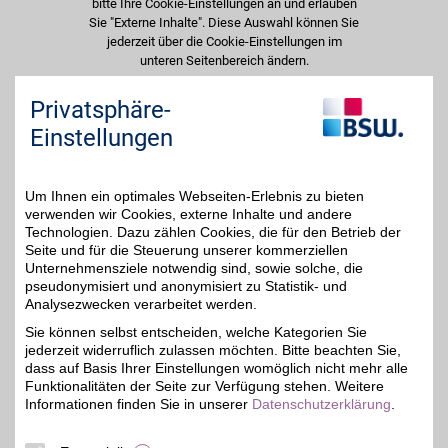
bitte Ihre Cookie-Einstellungen an und erlauben
Sie "Externe Inhalte". Diese Auswahl können Sie
jederzeit über die Cookie-Einstellungen im
unteren Seitenbereich ändern.
Privatsphäre-
Einstellungen anpassen
Einstellungen
Um Ihnen ein optimales Webseiten-Erlebnis zu bieten
Adresse
verwenden wir Cookies, externe Inhalte und andere
Technologien. Dazu zählen Cookies, die für den Betrieb der
Mittelstr. 101
Seite und für die Steuerung unserer kommerziellen
32805
Horn-Bad Meinberg
Unternehmensziele notwendig sind, sowie solche, die
pseudonymisiert und anonymisiert zu Statistik- und
Analysezwecken verarbeitet werden.
Merkmale
Sie können selbst entscheiden, welche Kategorien Sie
jederzeit widerruflich zulassen möchten. Bitte beachten Sie,
dass auf Basis Ihrer Einstellungen womöglich nicht mehr alle
Funktionalitäten der Seite zur Verfügung stehen. Weitere
Informationen finden Sie in unserer
Datenschutzerklärung
.