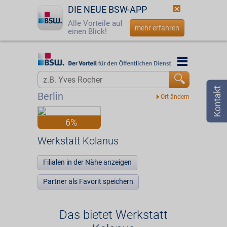
DIE NEUE BSW-APP
Alle Vorteile auf
mehr erfahren
einen Blick!
Startseite
Startseite
Jetzt BSW-Mitglied werden
Vorteilswelt
Berlin
Login
Partner
6%
☎
0800 - 279 25 82
Werkstatt Kolanus
Werkstatt Kolanus
Filialen in der Nähe anzeigen
Partner als Favorit speichern
Das bietet Werkstatt