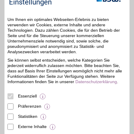
Einstellungen
Einstellungen anpassen
Um Ihnen ein optimales Webseiten-Erlebnis zu bieten
verwenden wir Cookies, externe Inhalte und andere
Technologien. Dazu zählen Cookies, die für den Betrieb der
Seite und für die Steuerung unserer kommerziellen
Adresse
Unternehmensziele notwendig sind, sowie solche, die
pseudonymisiert und anonymisiert zu Statistik- und
Kanalstr. 5
Analysezwecken verarbeitet werden.
Eysserhauspassage
95444
Bayreuth
Sie können selbst entscheiden, welche Kategorien Sie
Filialen in der Nähe
jederzeit widerruflich zulassen möchten. Bitte beachten Sie,
dass auf Basis Ihrer Einstellungen womöglich nicht mehr alle
Funktionalitäten der Seite zur Verfügung stehen. Weitere
Informationen finden Sie in unserer
Datenschutzerklärung
.
Essenziell
Präferenzen
Statistiken
Externe Inhalte