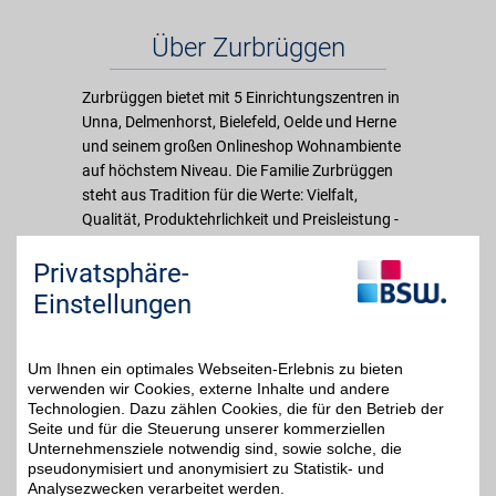
Über Zurbrüggen
Zurbrüggen bietet mit 5 Einrichtungszentren in
Unna, Delmenhorst, Bielefeld, Oelde und Herne
und seinem großen Onlineshop Wohnambiente
auf höchstem Niveau. Die Familie Zurbrüggen
steht aus Tradition für die Werte: Vielfalt,
Qualität, Produktehrlichkeit und Preisleistung -
verbunden mit einem werterhaltenden Design.
Privatsphäre-
Neben den international führenden
Möbelmarken für alle Wohnbereiche entdecken
Einstellungen
die Kunden die Vielfalt aus den Bereichen
Wohnen, Schlafen, Essen, Bad, Flur, Büro,
Garten, Lampen sowie Dekoration - und kaufen
Um Ihnen ein optimales Webseiten-Erlebnis zu bieten
verwenden wir Cookies, externe Inhalte und andere
nach Herzenslust rund um die Uhr Ihre
Technologien. Dazu zählen Cookies, die für den Betrieb der
Lieblingseinrichtung im Zurbrüggen Onlineshop
Seite und für die Steuerung unserer kommerziellen
ein.
Unternehmensziele notwendig sind, sowie solche, die
pseudonymisiert und anonymisiert zu Statistik- und
Analysezwecken verarbeitet werden.