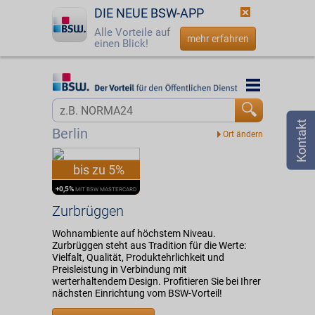
DIE NEUE BSW-APP
Alle Vorteile auf
mehr erfahren
einen Blick!
Startseite
Startseite
Jetzt BSW-Mitglied werden
Vorteilswelt
Berlin
Login
Partner
bis zu 5%
☎
0800 - 279 25 82
Zurbrüggen
+0,5%
MIT BSW MASTERCARD
Zurbrüggen
Wohnambiente auf höchstem Niveau.
Zurbrüggen steht aus Tradition für die Werte:
Vielfalt, Qualität, Produktehrlichkeit und
Preisleistung in Verbindung mit
werterhaltendem Design. Profitieren Sie bei Ihrer
nächsten Einrichtung vom BSW-Vorteil!