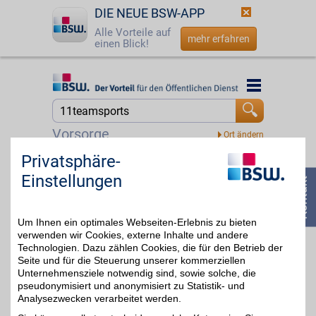
DIE NEUE BSW-APP
Alle Vorteile auf
mehr erfahren
einen Blick!
Startseite
Startseite
Jetzt BSW-Mitglied werden
Suche
Vorsorge
Login
Privatsphäre-
BestChoice sport&hobby Gutschein
Einstellungen
Zeit für Bewegung und
☎
0800 - 279 25 82
neue
4%
Lieblingsbeschäftigungen.
Von aktiven Erlebnissen
Um Ihnen ein optimales Webseiten-Erlebnis zu bieten
bis zu entspannten
Freizeitideen bietet dieser
verwenden wir Cookies, externe Inhalte und andere
Gutschein viele
Technologien. Dazu zählen Cookies, die für den Betrieb der
Möglichkeiten für mehr
Seite und für die Steuerung unserer kommerziellen
Abwechslung im Alltag.
Unternehmensziele notwendig sind, sowie solche, die
Ideal, um Neues zu
pseudonymisiert und anonymisiert zu Statistik- und
entdecken. Mit BSW-
Analysezwecken verarbeitet werden.
Vorteil sparen.