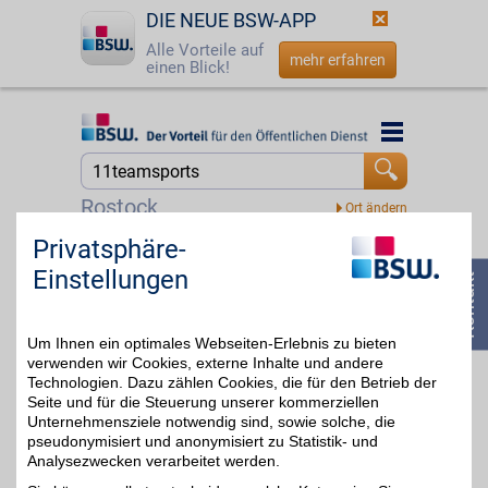
DIE NEUE BSW-APP
Alle Vorteile auf
mehr erfahren
einen Blick!
Startseite
Startseite
Jetzt BSW-Mitglied werden
Suche
Rostock
Login
Privatsphäre-
BestChoice sport&hobby Gutschein
Einstellungen
Zeit für Bewegung und
☎
0800 - 279 25 82
neue
4%
Lieblingsbeschäftigungen.
Von aktiven Erlebnissen
Um Ihnen ein optimales Webseiten-Erlebnis zu bieten
bis zu entspannten
Freizeitideen bietet dieser
verwenden wir Cookies, externe Inhalte und andere
Gutschein viele
Technologien. Dazu zählen Cookies, die für den Betrieb der
Möglichkeiten für mehr
Seite und für die Steuerung unserer kommerziellen
Abwechslung im Alltag.
Unternehmensziele notwendig sind, sowie solche, die
Ideal, um Neues zu
pseudonymisiert und anonymisiert zu Statistik- und
entdecken. Mit BSW-
Analysezwecken verarbeitet werden.
Vorteil sparen.