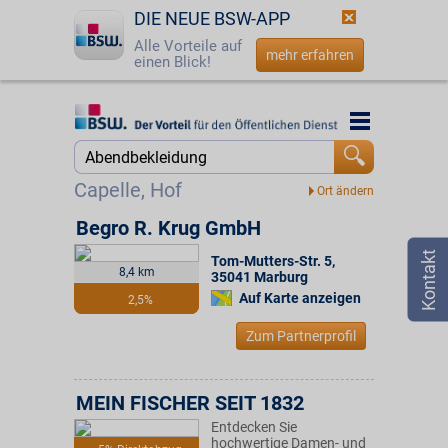
DIE NEUE BSW-APP
Alle Vorteile auf
mehr erfahren
einen Blick!
Startseite
Startseite
Jetzt BSW-Mitglied werden
Suche
Capelle, Hof
Login
Begro R. Krug GmbH
Tom-Mutters-Str. 5
,
☎
0800 - 279 25 82
8,4 km
35041
Marburg
Auf Karte anzeigen
2,5%
Zum Partnerprofil
MEIN FISCHER SEIT 1832
Entdecken Sie
hochwertige Damen- und