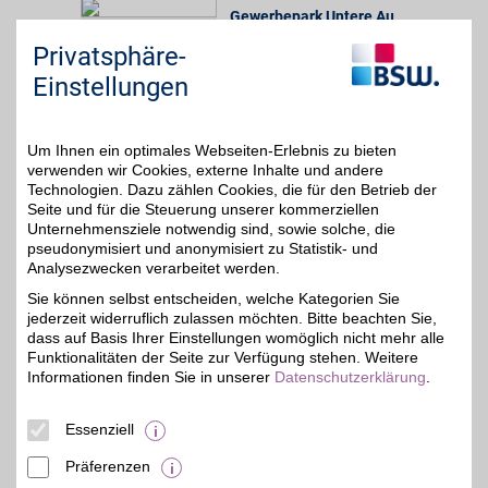
Gewerbepark Untere Au
36,6 km
2-6
,
Privatsphäre-
35745
Herborn
2,5%
Auf Karte anzeigen
Einstellungen
Zum Partnerprofil
Um Ihnen ein optimales Webseiten-Erlebnis zu bieten
verwenden wir Cookies, externe Inhalte und andere
Robert Krug
Technologien. Dazu zählen Cookies, die für den Betrieb der
Seite und für die Steuerung unserer kommerziellen
Nixböthestr. 7-9
,
Unternehmensziele notwendig sind, sowie solche, die
36,8 km
35683
Dillenburg
pseudonymisiert und anonymisiert zu Statistik- und
Auf Karte anzeigen
Analysezwecken verarbeitet werden.
2,5%
Sie können selbst entscheiden, welche Kategorien Sie
Zum Partnerprofil
jederzeit widerruflich zulassen möchten. Bitte beachten Sie,
dass auf Basis Ihrer Einstellungen womöglich nicht mehr alle
Funktionalitäten der Seite zur Verfügung stehen. Weitere
Robert Krug
Informationen finden Sie in unserer
Datenschutzerklärung
.
Bahnhofstr. 3
,
42,6 km
Essenziell
57319
Bad Berleburg
Auf Karte anzeigen
2,5%
Präferenzen