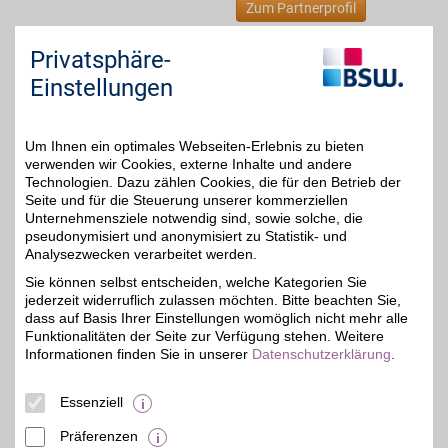
Zum Partnerprofil
Privatsphäre-
MEIN FISCHER SEIT 1832
Einstellungen
Entdecken Sie
hochwertige Damen- und
35,2 km
Herrenmode sowie die
5% Direktabzug
Um Ihnen ein optimales Webseiten-Erlebnis zu bieten
Vielfalt von Top-Marken
zu Top-Preisen. Jetzt
verwenden wir Cookies, externe Inhalte und andere
auch mit BSW-Vorteil
Technologien. Dazu zählen Cookies, die für den Betrieb der
Seite und für die Steuerung unserer kommerziellen
Heinrichstr. 30
,
Unternehmensziele notwendig sind, sowie solche, die
07545
Gera
pseudonymisiert und anonymisiert zu Statistik- und
Auf Karte anzeigen
Analysezwecken verarbeitet werden.
Sie können selbst entscheiden, welche Kategorien Sie
Zum Partnerprofil
jederzeit widerruflich zulassen möchten. Bitte beachten Sie,
dass auf Basis Ihrer Einstellungen womöglich nicht mehr alle
Funktionalitäten der Seite zur Verfügung stehen. Weitere
Kinderland Zien
Informationen finden Sie in unserer
Datenschutzerklärung
.
Sorge 9-11
,
35,5 km
Essenziell
07545
Gera
Auf Karte anzeigen
2%
Präferenzen