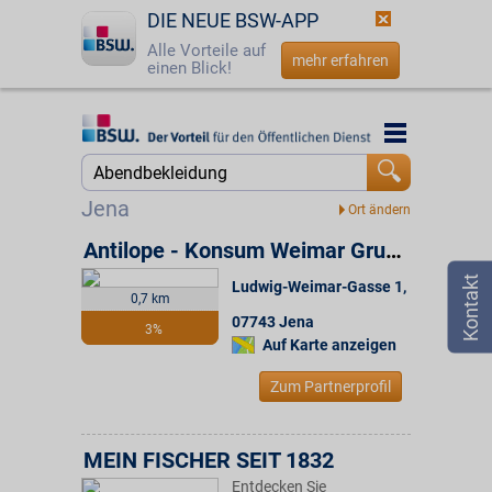
DIE NEUE BSW-APP
Alle Vorteile auf
mehr erfahren
einen Blick!
Startseite
Startseite
Jetzt BSW-Mitglied werden
Suche
Jena
Login
Antilope - Konsum Weimar Gruppe
Ludwig-Weimar-Gasse 1
,
☎
0800 - 279 25 82
0,7 km
07743
Jena
3%
Auf Karte anzeigen
Zum Partnerprofil
MEIN FISCHER SEIT 1832
Entdecken Sie