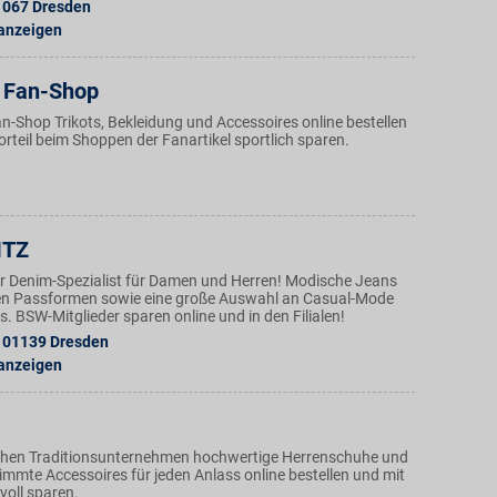
1067
Dresden
 anzeigen
 Fan-Shop
Fan-Shop Trikots, Bekleidung und Accessoires online bestellen
rteil beim Shoppen der Fanartikel sportlich sparen.
ITZ
der Denim-Spezialist für Damen und Herren! Modische Jeans
en Passformen sowie eine große Auswahl an Casual-Mode
. BSW-Mitglieder sparen online und in den Filialen!
01139
Dresden
 anzeigen
chen Traditionsunternehmen hochwertige Herrenschuhe und
immte Accessoires für jeden Anlass online bestellen und mit
lvoll sparen.