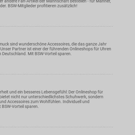
r andere Fan-Artikel der Mannschaft bestellen - für Männer,
er. BSW-Mitglieder profitieren zusätzlich!
uck sind wunderschöne Accessoires, die das ganze Jahr
Unser Partner ist einer der führenden Onlineshops für Uhren
 Deutschland. Mit BSW-Vorteil sparen.
rheit und ein besseres Lebensgefühl: Der Onlineshop für
etet nicht nur unterschiedlichstes Schuhwerk, sondern
und Accessoires zum Wohlfühlen. Individuell und
t BSW-Vorteil sparen.