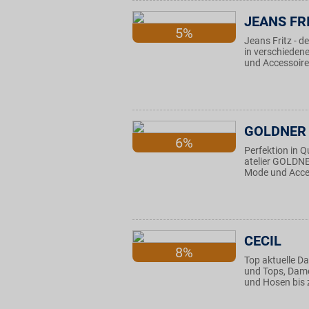
JEANS FR
5%
Jeans Fritz - 
in verschieden
und Accessoires
GOLDNER
6%
Perfektion in 
atelier GOLDN
Mode und Acces
CECIL
8%
Top aktuelle D
und Tops, Dame
und Hosen bis 