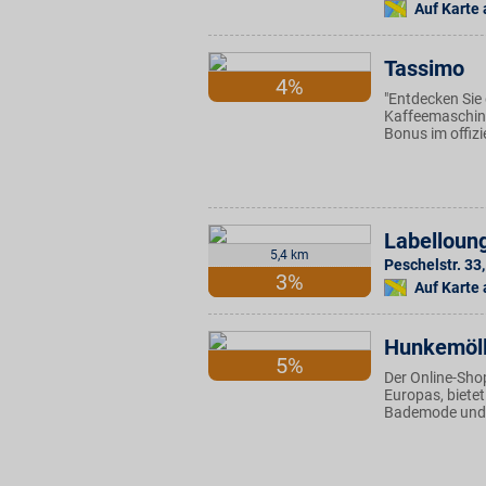
Auf Karte
Tassimo
4%
"Entdecken Sie 
Kaffeemaschine
Bonus im offiz
Labelloun
5,4 km
Peschelstr. 33
,
3%
Auf Karte
Hunkemöll
5%
Der Online-Sho
Europas, biete
Bademode und A