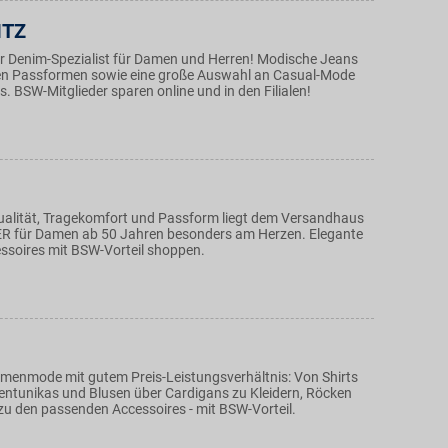
ITZ
der Denim-Spezialist für Damen und Herren! Modische Jeans
en Passformen sowie eine große Auswahl an Casual-Mode
. BSW-Mitglieder sparen online und in den Filialen!
Qualität, Tragekomfort und Passform liegt dem Versandhaus
ER für Damen ab 50 Jahren besonders am Herzen. Elegante
soires mit BSW-Vorteil shoppen.
amenmode mit gutem Preis-Leistungsverhältnis: Von Shirts
ntunikas und Blusen über Cardigans zu Kleidern, Röcken
zu den passenden Accessoires - mit BSW-Vorteil.