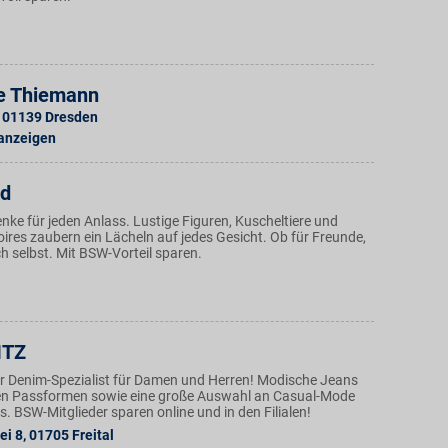
e Thiemann
01139
Dresden
 anzeigen
ld
ke für jeden Anlass. Lustige Figuren, Kuscheltiere und
ires zaubern ein Lächeln auf jedes Gesicht. Ob für Freunde,
ch selbst. Mit BSW-Vorteil sparen.
ITZ
der Denim-Spezialist für Damen und Herren! Modische Jeans
en Passformen sowie eine große Auswahl an Casual-Mode
. BSW-Mitglieder sparen online und in den Filialen!
ei 8
,
01705
Freital