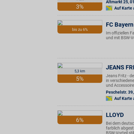
Altmarkt 25
,
0
3%
Auf Karte
FC Bayern
bis zu 6%
Im offiziellen 
und mit BSW-Vo
JEANS FR
5,3 km
Jeans Fritz - 
5%
in verschieden
und Accessoires
Peschelstr. 39
,
Auf Karte
LLOYD
6%
Bei dem deuts
farblich abgest
BSW-Vorteil sti