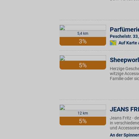
Parfümeri
5,4 km
Peschelstr. 33
,
3%
Auf Karte
Sheepwor
5%
Herzige Geschen
witzige Accesso
Familie oder si
JEANS FR
12 km
Jeans Fritz - 
5%
in verschieden
und Accessoires
An der Spinner