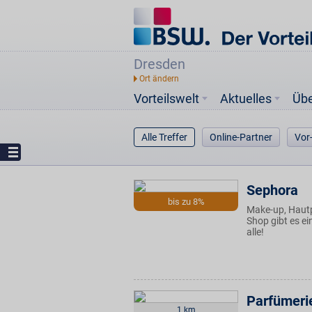
Dresden
Vorteilswelt
Aktuelles
Üb
Alle Treffer
Online-Partner
Vor
Sephora
bis zu 8%
Make-up, Hautp
Shop gibt es e
alle!
Parfümeri
1 km