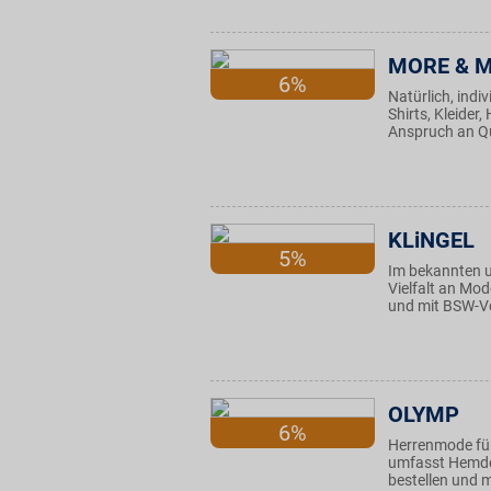
MORE & 
6%
Natürlich, ind
Shirts, Kleide
Anspruch an Qu
KLiNGEL
5%
Im bekannten u
Vielfalt an Mo
und mit BSW-Vo
OLYMP
6%
Herrenmode für
umfasst Hemden
bestellen und m