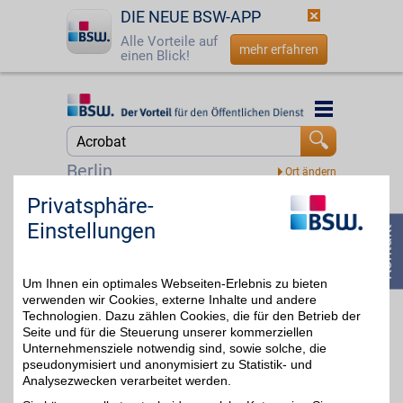
DIE NEUE BSW-APP
Alle Vorteile auf
mehr erfahren
einen Blick!
Startseite
Startseite
Jetzt BSW-Mitglied werden
Suche
Berlin
Login
Privatsphäre-
Softperten
Einstellungen
Software zum digitalen
☎
0800 - 279 25 82
Download oder als Paket
5%
bestellen. Schnell, günstig
und effektiv! Jetzt
Um Ihnen ein optimales Webseiten-Erlebnis zu bieten
Betriebssysteme, Office-
Software, Server und
verwenden wir Cookies, externe Inhalte und andere
Antiviren-Programm
Technologien. Dazu zählen Cookies, die für den Betrieb der
kaufen und BSW-Vorteil
Seite und für die Steuerung unserer kommerziellen
nutzen!
Unternehmensziele notwendig sind, sowie solche, die
pseudonymisiert und anonymisiert zu Statistik- und
Analysezwecken verarbeitet werden.
Zum Partnerprofil