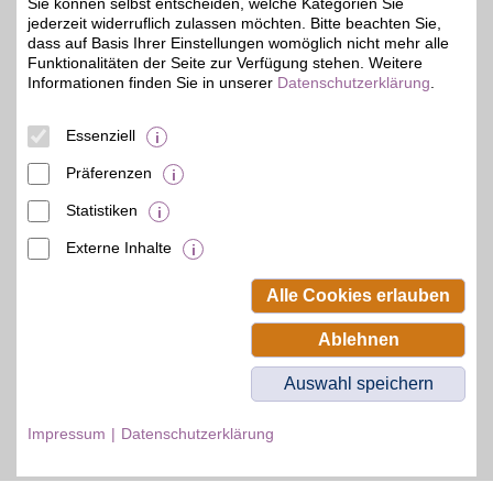
Sie können selbst entscheiden, welche Kategorien Sie
jederzeit widerruflich zulassen möchten. Bitte beachten Sie,
dass auf Basis Ihrer Einstellungen womöglich nicht mehr alle
Funktionalitäten der Seite zur Verfügung stehen. Weitere
Informationen finden Sie in unserer
Datenschutzerklärung
.
© BSW Verbraucher-Service
Beamten-Selbsthilfewerk GmbH.
Alle Rechte vorbehalten.
Essenziell
Präferenzen
Statistiken
Externe Inhalte
Alle Cookies erlauben
Ablehnen
Auswahl speichern
Impressum
Datenschutzerklärung