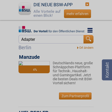
DIE NEUE BSW-APP
Alle Vorteile auf
mehr erfahren
einen Blick!
Startseite
Startseite
Jetzt BSW-Mitglied werden
Suche
Berlin
Login
Manzude
Deutschlands neue, große
☎
0800 - 279 25 82
Schnäppchen-Plattform
4%
für Technik-, Haushalt-
und Gamingartikel. Jetzt
die besten Deals mit BSW-
Vorteil sichern!
Zum Partnerprofil