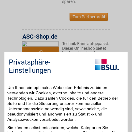
sparen.
Zum Partnerprofil
ASC-Shop.de
Technik-Fans aufgepasst:
Dieser Onlineshop bietet
4%
hochwertige Hardware,
verschiedenste beliebte
Privatsphäre-
Software und aktuelle
Spiele und Filme zu
Einstellungen
attraktiven Preisen. Dank
BSW-Vorteil zusätzlich
sparen.
Um Ihnen ein optimales Webseiten-Erlebnis zu bieten
verwenden wir Cookies, externe Inhalte und andere
Zum Partnerprofil
Technologien. Dazu zählen Cookies, die für den Betrieb der
Seite und für die Steuerung unserer kommerziellen
Unternehmensziele notwendig sind, sowie solche, die
pseudonymisiert und anonymisiert zu Statistik- und
MEDION
Analysezwecken verarbeitet werden.
Qualitativ hochwertige
Sie können selbst entscheiden, welche Kategorien Sie
Produkte zum
3%