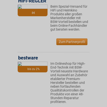
HIFI-REGLER
Beim Spezial-Versand für
HiFi und Heimkino
8€
Produkte aller großen
Markenhersteller mit
BSW-Vorteil bestellen und
beim Online-Fachhändler
gut beraten werden.
Zum Partnerprofil
bestware
Im Onlineshop für High-
End-Technik mit BSW-
bis zu 2%
Vorteil neueste Hardware
und Auswahl an Zubehör
etablierter Premium-
Hersteller bestellen und
neben fortlaufenden
Qualitätskontrollen der
Produkte von einer 48-
Stunden-Reparatur
profitieren.