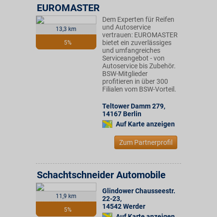
EUROMASTER
Dem Experten für Reifen
und Autoservice
13,3 km
vertrauen: EUROMASTER
bietet ein zuverlässiges
5%
und umfangreiches
Serviceangebot - von
Autoservice bis Zubehör.
BSW-Mitglieder
profitieren in über 300
Filialen vom BSW-Vorteil.
Teltower Damm 279
,
14167
Berlin
Auf Karte anzeigen
Zum Partnerprofil
Schachtschneider Automobile
Glindower Chausseestr.
11,9 km
22-23
,
14542
Werder
5%
Auf Karte anzeigen