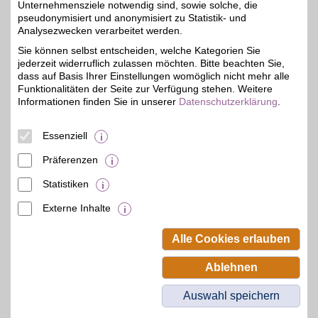
Unternehmensziele notwendig sind, sowie solche, die
Auf Karte anzeigen
5%
pseudonymisiert und anonymisiert zu Statistik- und
Analysezwecken verarbeitet werden.
Zum Partnerprofil
Sie können selbst entscheiden, welche Kategorien Sie
jederzeit widerruflich zulassen möchten. Bitte beachten Sie,
dass auf Basis Ihrer Einstellungen womöglich nicht mehr alle
Volkswagen Automobile Berlin GmbH
Funktionalitäten der Seite zur Verfügung stehen. Weitere
Informationen finden Sie in unserer
Datenschutzerklärung
.
Oberlandstr. 40/41
,
23,7 km
12099
Berlin
Auf Karte anzeigen
5%
Essenziell
Zum Partnerprofil
Präferenzen
Statistiken
mehr anzeigen
Externe Inhalte
© BSW Verbraucher-Service
Beamten-Selbsthilfewerk GmbH.
Alle Cookies erlauben
Alle Rechte vorbehalten.
Ablehnen
Auswahl speichern