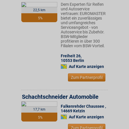
Dem Experten für Reifen
und Autoservice
22,5 km
vertrauen: EUROMASTER
bietet ein zuverlässiges
5%
und umfangreiches
Serviceangebot - von
Autoservice bis Zubehör.
BSW-Mitglieder
profitieren in über 300
Filialen vom BSW-Vorteil.
Freiheit 26
,
10553
Berlin
Auf Karte anzeigen
Zum Partnerprofil
Schachtschneider Automobile
Falkenrehder Chaussee
,
17,7 km
14669
Ketzin
Auf Karte anzeigen
5%
Zum Partnerprofil