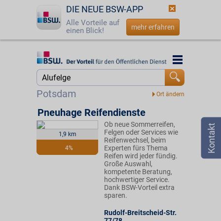
DIE NEUE BSW-APP
Alle Vorteile auf
mehr erfahren
einen Blick!
Startseite
Startseite
Jetzt BSW-Mitglied werden
Suche
Potsdam
Login
Pneuhage Reifendienste
Ob neue Sommerreifen,
☎
0800 - 279 25 82
Felgen oder Services wie
1,9 km
Reifenwechsel, beim
Experten fürs Thema
4%
Reifen wird jeder fündig.
Große Auswahl,
kompetente Beratung,
hochwertiger Service.
Dank BSW-Vorteil extra
sparen.
Rudolf-Breitscheid-Str.
77/78
,