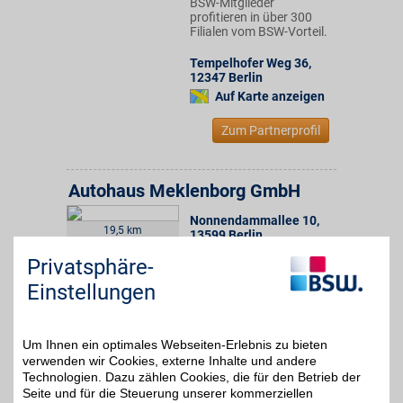
BSW-Mitglieder
profitieren in über 300
Filialen vom BSW-Vorteil.
Tempelhofer Weg 36
,
12347
Berlin
Auf Karte anzeigen
Zum Partnerprofil
Autohaus Meklenborg GmbH
Nonnendammallee 10
,
19,5 km
13599
Berlin
Auf Karte anzeigen
7%
Privatsphäre-
Einstellungen
Zum Partnerprofil
Um Ihnen ein optimales Webseiten-Erlebnis zu bieten
Volkswagen Automobile Berlin GmbH
verwenden wir Cookies, externe Inhalte und andere
Technologien. Dazu zählen Cookies, die für den Betrieb der
Franklinstr. 5
,
22,1 km
10587
Berlin
Seite und für die Steuerung unserer kommerziellen