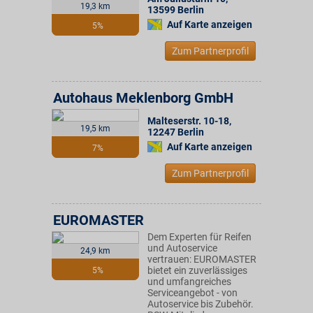
19,3 km
13599
Berlin
Auf Karte anzeigen
5%
Zum Partnerprofil
Autohaus Meklenborg GmbH
Malteserstr. 10-18
,
19,5 km
12247
Berlin
Auf Karte anzeigen
7%
Zum Partnerprofil
EUROMASTER
Dem Experten für Reifen
und Autoservice
24,9 km
vertrauen: EUROMASTER
bietet ein zuverlässiges
5%
und umfangreiches
Serviceangebot - von
Autoservice bis Zubehör.