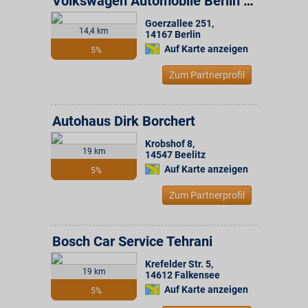
Volkswagen Automobile Berlin GmbH
Goerzallee 251
,
14,4 km
14167
Berlin
Auf Karte anzeigen
5%
Zum Partnerprofil
Autohaus Dirk Borchert
Krobshof 8
,
19 km
14547
Beelitz
Auf Karte anzeigen
5%
Zum Partnerprofil
Bosch Car Service Tehrani
Krefelder Str. 5
,
19 km
14612
Falkensee
Auf Karte anzeigen
5%