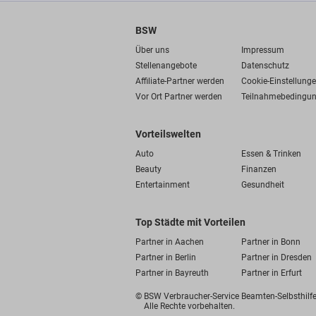
BSW
Über uns
Impressum
Stellenangebote
Datenschutz
Affiliate-Partner werden
Cookie-Einstellung
Vor Ort Partner werden
Teilnahmebedingu
Vorteilswelten
Auto
Essen & Trinken
Beauty
Finanzen
Entertainment
Gesundheit
Top Städte mit Vorteilen
Partner in Aachen
Partner in Bonn
Partner in Berlin
Partner in Dresden
Partner in Bayreuth
Partner in Erfurt
© BSW Verbraucher-Service
Beamten-Selbsthil
Alle Rechte vorbehalten.