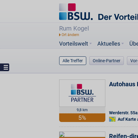
Rum Kogel
Vorteilswelt
Aktuelles
Üb
Alle Treffer
Online-Partner
Vor
Autohaus 
9,8 km
Werderstr. 55a
5%
Auf Karte
Reifen-dir