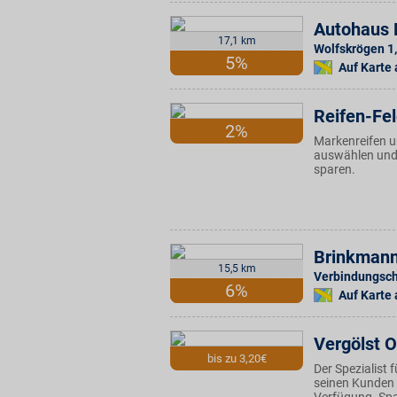
Autohaus 
17,1 km
Wolfskrögen 1
,
5%
Auf Karte
Reifen-Fe
2%
Markenreifen u
auswählen und d
sparen.
Brinkman
15,5 km
Verbindungsc
6%
Auf Karte
Vergölst O
bis zu 3,20€
Der Spezialist 
seinen Kunden 