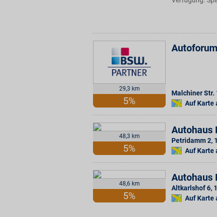
Verfügung. Spa
Autoforu
29,3 km
Malchiner Str.
5%
Auf Karte
Autohaus 
48,3 km
Petridamm 2
,
5%
Auf Karte
Autohaus 
48,6 km
Altkarlshof 6
,
5%
Auf Karte