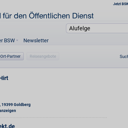
Jetzt BS
er BSW
Newsletter
-Ort-Partner
Reiseangebote
Such
Hirt
,
19399
Goldberg
 anzeigen
ekt.de