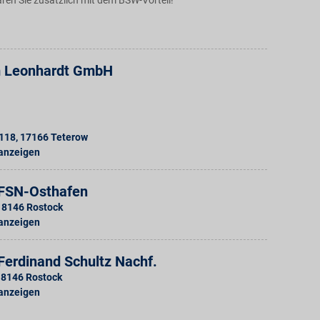
ren Sie zusätzlich mit dem BSW-Vorteil!
m Leonhardt GmbH
 118
,
17166
Teterow
 anzeigen
FSN-Osthafen
18146
Rostock
 anzeigen
Ferdinand Schultz Nachf.
18146
Rostock
 anzeigen