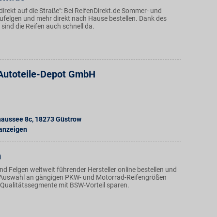
irekt auf die Straße": Bei ReifenDirekt.de Sommer- und
lufelgen und mehr direkt nach Hause bestellen. Dank des
 sind die Reifen auch schnell da.
utoteile-Depot GmbH
haussee 8c
,
18273
Güstrow
 anzeigen
m
d Felgen weltweit führender Hersteller online bestellen und
n Auswahl an gängigen PKW- und Motorrad-Reifengrößen
d Qualitätssegmente mit BSW-Vorteil sparen.