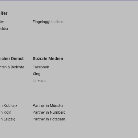
lfer
ter
Eingeloggt bleiben
elder
licher Dienst
Soziale Medien
hten & Berichte
Facebook
Xing
LinkedIn
 in Koblenz
Partner in Münster
in Köln
Partner in Nürnberg
in Leipzig
Partner in Potsdam