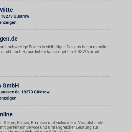
Mitte
18273
Güstrow
 anzeigen
lgen.de
nd hochwertige Felgen in vielfältigen Designs bequem online
irekt nach Hause liefern lassen - jetzt mit BSW Vorteil
n GmbH
haussee 8c
,
18273
Güstrow
 anzeigen
nline
für Reifen, Felgen, Bremsen und vieles mehr. Vergölst steht
mit perfektem Service und umfangreicher Leistung zur