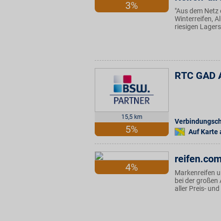
3%
"Aus dem Netz d
Winterreifen, A
riesigen Lagers
RTC GAD A
15,5 km
Verbindungsc
5%
Auf Karte
reifen.co
4%
Markenreifen un
bei der große
aller Preis- un