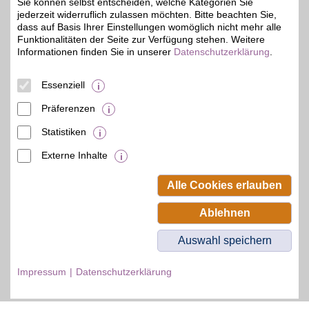
Hause, unterwegs,
Sie können selbst entscheiden, welche Kategorien Sie
zeitversetzt oder im
jederzeit widerruflich zulassen möchten. Bitte beachten Sie,
Rückblick. Jetzt das
dass auf Basis Ihrer Einstellungen womöglich nicht mehr alle
umfangreiche
Funktionalitäten der Seite zur Verfügung stehen. Weitere
Sportangebot genießen
Informationen finden Sie in unserer
Datenschutzerklärung
.
und BSW-Vorteil sichern.
Essenziell
Zum Partnerprofil
Präferenzen
Statistiken
© BSW Verbraucher-Service
Beamten-Selbsthilfewerk GmbH.
Externe Inhalte
Alle Rechte vorbehalten.
Alle Cookies erlauben
Ablehnen
Auswahl speichern
Impressum
Datenschutzerklärung