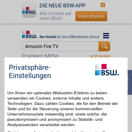
DIE NEUE BSW-APP
Alle Vorteile auf
mehr erfahren
einen Blick!
Startseite
Startseite
Jetzt BSW-Mitglied werden
Suche
Franken Mitte
Login
Privatsphäre-
DAZN Gutschein
Einstellungen
☎
0800 - 279 25 82
Zum Partnerprofil
4%
Um Ihnen ein optimales Webseiten-Erlebnis zu bieten
verwenden wir Cookies, externe Inhalte und andere
DAZN
Technologien. Dazu zählen Cookies, die für den Betrieb der
Seite und für die Steuerung unserer kommerziellen
Mit dem Livesport-
Streamingdienst über
Unternehmensziele notwendig sind, sowie solche, die
bis zu 20€
8.000
pseudonymisiert und anonymisiert zu Statistik- und
Sportübertragungen pro
Analysezwecken verarbeitet werden.
Jahr erleben: von zu