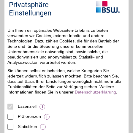
dabei pflanzliche und
Privatsphäre-
modernste Hightech-
Wirkstoffe. Mit BSW-
Einstellungen
Vorteil bestellen und sich
verwöhnen.
Um Ihnen ein optimales Webseiten-Erlebnis zu bieten
Zum Partnerprofil
verwenden wir Cookies, externe Inhalte und andere
Technologien. Dazu zählen Cookies, die für den Betrieb der
Seite und für die Steuerung unserer kommerziellen
Unternehmensziele notwendig sind, sowie solche, die
GRANDEL
pseudonymisiert und anonymisiert zu Statistik- und
Das
Analysezwecken verarbeitet werden.
Familienunternehmen
bis zu 10%
Sie können selbst entscheiden, welche Kategorien Sie
Grandel steht für
jederzeit widerruflich zulassen möchten. Bitte beachten Sie,
Premiumqualität in
Sachen Kosmetik- und
dass auf Basis Ihrer Einstellungen womöglich nicht mehr alle
Gesundheitsprodukten.
Funktionalitäten der Seite zur Verfügung stehen. Weitere
Bei unserem Partner
Informationen finden Sie in unserer
Datenschutzerklärung
.
stehen Sie als Mensch im
Mittelpunkt. Verwöhnen
Sie sich selbst und sparen
Essenziell
Sie mit BSW-Vorteil.
Präferenzen
Zum Partnerprofil
Statistiken