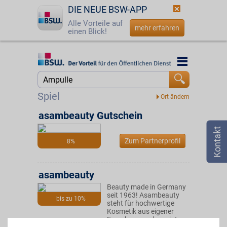
DIE NEUE BSW-APP
Alle Vorteile auf
mehr erfahren
einen Blick!
Startseite
Startseite
Jetzt BSW-Mitglied werden
Suche
Spiel
Login
asambeauty Gutschein
☎
0800 - 279 25 82
Zum Partnerprofil
8%
asambeauty
Beauty made in Germany
seit 1963! Asambeauty
bis zu 10%
steht für hochwertige
Kosmetik aus eigener
Forschung und vereint