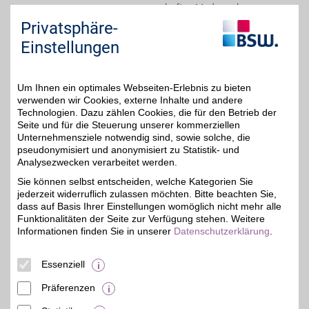
namhaften Modemarken.
Hier werden Sie sicher
Privatsphäre-
fündig und sparen dabei
noch mit BSW-Vorteil. So
Einstellungen
macht Einkaufen Spaß!
Um Ihnen ein optimales Webseiten-Erlebnis zu bieten
Zum Partnerprofil
verwenden wir Cookies, externe Inhalte und andere
Technologien. Dazu zählen Cookies, die für den Betrieb der
Seite und für die Steuerung unserer kommerziellen
bonprix
Unternehmensziele notwendig sind, sowie solche, die
pseudonymisiert und anonymisiert zu Statistik- und
Bei bonprix finden Sie
moderne Fashion,
Analysezwecken verarbeitet werden.
3%
hochwertige Schuhe und
Sie können selbst entscheiden, welche Kategorien Sie
inspirierende Wohnideen.
jederzeit widerruflich zulassen möchten. Bitte beachten Sie,
Die Styles überzeugen
durch Qualität und
dass auf Basis Ihrer Einstellungen womöglich nicht mehr alle
Vielfalt. Entdecken Sie
Funktionalitäten der Seite zur Verfügung stehen. Weitere
angesagte Trends, die zu
Informationen finden Sie in unserer
Datenschutzerklärung
.
jedem Geschmack
passen.
Essenziell
Zum Partnerprofil
Präferenzen