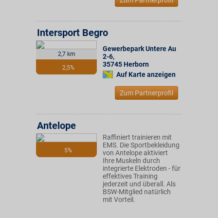
Zum Partnerprofil
Intersport Begro
Gewerbepark Untere Au
2,7 km
2-6
,
35745
Herborn
2,5%
Auf Karte anzeigen
Zum Partnerprofil
Antelope
Raffiniert trainieren mit
EMS. Die Sportbekleidung
5%
von Antelope aktiviert
Ihre Muskeln durch
integrierte Elektroden - für
effektives Training
jederzeit und überall. Als
BSW-Mitglied natürlich
mit Vorteil.