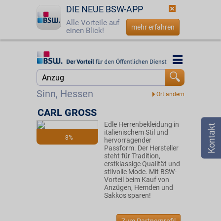
DIE NEUE BSW-APP
Alle Vorteile auf
mehr erfahren
einen Blick!
Startseite
Startseite
Jetzt BSW-Mitglied werden
Suche
Sinn, Hessen
Login
CARL GROSS
Edle Herrenbekleidung in
☎
0800 - 279 25 82
italienischem Stil und
8%
hervorragender
Passform. Der Hersteller
steht für Tradition,
erstklassige Qualität und
stilvolle Mode. Mit BSW-
Vorteil beim Kauf von
Anzügen, Hemden und
Sakkos sparen!