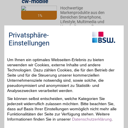
cw-mobile
Hochwertige
Markenprodukte aus den
1%
Bereichen Smartphone,
Lifestyle, Multimedia und
Haushaltswaren: Das
professionelle Team
Privatsphäre-
bietet den Kunden ein top
Preis-Leistungs-
Einstellungen
Verhältnis. Mit BSW
sparen!
Um Ihnen ein optimales Webseiten-Erlebnis zu bieten
Zum Partnerprofil
verwenden wir Cookies, externe Inhalte und andere
Technologien. Dazu zählen Cookies, die für den Betrieb der
Seite und für die Steuerung unserer kommerziellen
Unternehmensziele notwendig sind, sowie solche, die
ALTERNATE
pseudonymisiert und anonymisiert zu Statistik- und
Hardware, Software,
Analysezwecken verarbeitet werden.
Unterhaltungselektronik
2%
Sie können selbst entscheiden, welche Kategorien Sie
und vieles mehr - das ist
jederzeit widerruflich zulassen möchten. Bitte beachten Sie,
die Welt von ALTERNATE.
Der BSW-Partner vertreibt
dass auf Basis Ihrer Einstellungen womöglich nicht mehr alle
ein riesiges Sortiment von
Funktionalitäten der Seite zur Verfügung stehen. Weitere
mehr als 85.000
Informationen finden Sie in unserer
Datenschutzerklärung
.
Produkten zu günstigen
Preisen - bequem zum