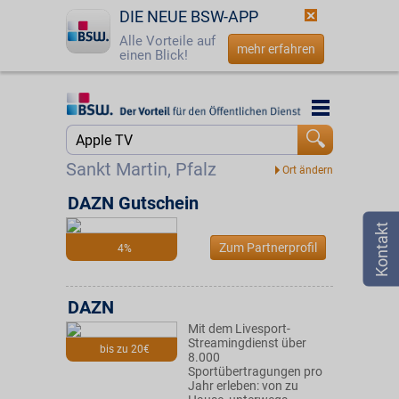
DIE NEUE BSW-APP
Alle Vorteile auf
mehr erfahren
einen Blick!
Startseite
Startseite
Jetzt BSW-Mitglied werden
Suche
Sankt Martin, Pfalz
Login
DAZN Gutschein
☎
0800 - 279 25 82
Zum Partnerprofil
4%
DAZN
Mit dem Livesport-
Streamingdienst über
bis zu 20€
8.000
Sportübertragungen pro
Jahr erleben: von zu