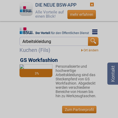
DIE NEUE BSW-APP
Alle Vorteile auf
mehr erfahren
einen Blick!
Startseite
Startseite
Jetzt BSW-Mitglied werden
Suche
Kuchen (Fils)
Login
GS Workfashion
Personalisierte und
☎
0800 - 279 25 82
hochwertige
3%
Arbeitskleidung sind das
Steckenpferd von GS
Workfashion. Abgedeckt
werden verschiedene
Bereiche von Hosen bis
hin zu Werkzeugtaschen.
Zum Partnerprofil