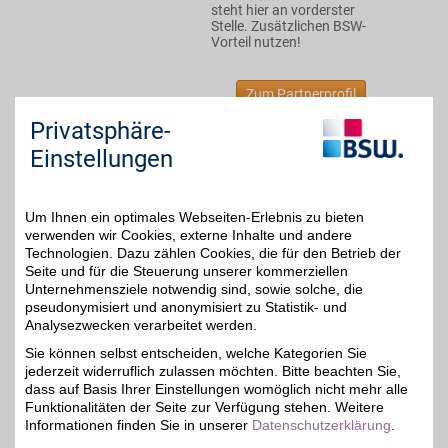
steht hier an vorderster
Stelle. Zusätzlichen BSW-
Vorteil nutzen!
Zum Partnerprofil
Privatsphäre-
Einstellungen
BAUR Versand
Mode, Schuhe und Möbel
bequem per Rechnung
4%
Um Ihnen ein optimales Webseiten-Erlebnis zu bieten
oder Raten im Onlineshop
kaufen. BSW-Mitglieder
verwenden wir Cookies, externe Inhalte und andere
shoppen mit BSW-Vorteil.
Technologien. Dazu zählen Cookies, die für den Betrieb der
Seite und für die Steuerung unserer kommerziellen
Unternehmensziele notwendig sind, sowie solche, die
Zum Partnerprofil
pseudonymisiert und anonymisiert zu Statistik- und
Analysezwecken verarbeitet werden.
Sie können selbst entscheiden, welche Kategorien Sie
BAUR Gutschein
jederzeit widerruflich zulassen möchten. Bitte beachten Sie,
dass auf Basis Ihrer Einstellungen womöglich nicht mehr alle
Funktionalitäten der Seite zur Verfügung stehen. Weitere
Zum Partnerprofil
4%
Informationen finden Sie in unserer
Datenschutzerklärung
.