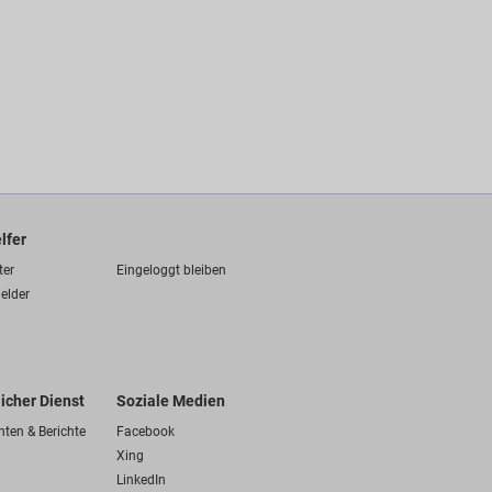
lfer
ter
Eingeloggt bleiben
elder
licher Dienst
Soziale Medien
hten & Berichte
Facebook
Xing
LinkedIn