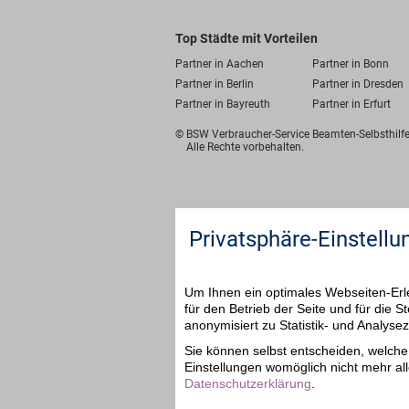
Top Städte mit Vorteilen
Partner in Aachen
Partner in Bonn
Partner in Berlin
Partner in Dresden
Partner in Bayreuth
Partner in Erfurt
© BSW Verbraucher-Service
Beamten-Selbsthil
Alle Rechte vorbehalten.
Privatsphäre-Einstellu
Um Ihnen ein optimales Webseiten-Erle
für den Betrieb der Seite und für die
anonymisiert zu Statistik- und Analys
Sie können selbst entscheiden, welche 
Einstellungen womöglich nicht mehr all
Datenschutzerklärung
.