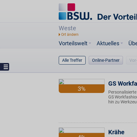
Weste
Vorteilswelt
Aktuelles
Üb
Alle Treffer
Online-Partner
Vor
GS Workfa
3%
Personalisiert
GS Workfashion
hin zu Werkze
Krähe