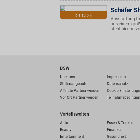
Schäfer S
bis zu 6%
Ausstattung fü
aus einem groß
steht hier an v
BSW
Über uns
Impressum
Stellenangebote
Datenschutz
Affiliate-Partner werden
Cookie-Einstellung
Vor Ort Partner werden
Teilnahmebedingu
Vorteilswelten
Auto
Essen & Trinken
Beauty
Finanzen
Entertainment
Gesundheit