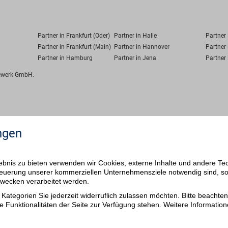
Partner in Frankfurt (Oder)
Partner in Halle
Partner
Partner in Frankfurt (Main)
Partner in Hannover
Partner 
Partner in Hamburg
Partner in Jena
Partner 
fewerk GmbH.
ngen
bnis zu bieten verwenden wir Cookies, externe Inhalte und andere Te
 Steuerung unserer kommerziellen Unternehmensziele notwendig sind, s
ezwecken verarbeitet werden.
Kategorien Sie jederzeit widerruflich zulassen möchten. Bitte beachten 
e Funktionalitäten der Seite zur Verfügung stehen. Weitere Information