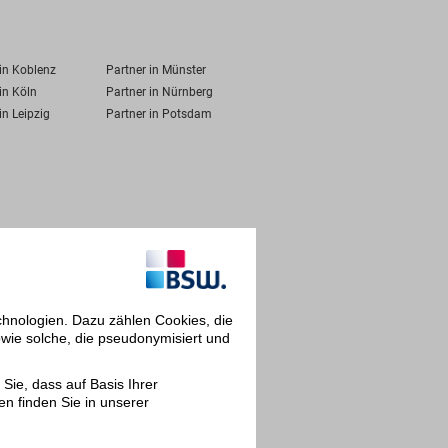
 in Koblenz
Partner in Münster
in Köln
Partner in Nürnberg
in Leipzig
Partner in Potsdam
chnologien. Dazu zählen Cookies, die
owie solche, die pseudonymisiert und
Sie, dass auf Basis Ihrer
en finden Sie in unserer