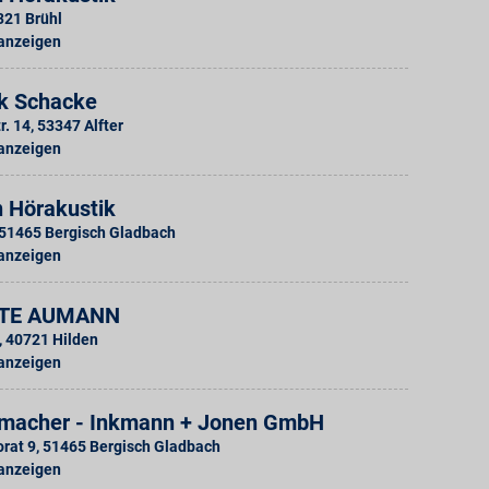
321
Brühl
 anzeigen
k Schacke
r. 14
,
53347
Alfter
 anzeigen
n Hörakustik
51465
Bergisch Gladbach
 anzeigen
TE AUMANN
,
40721
Hilden
 anzeigen
enmacher - Inkmann + Jonen GmbH
rat 9
,
51465
Bergisch Gladbach
 anzeigen