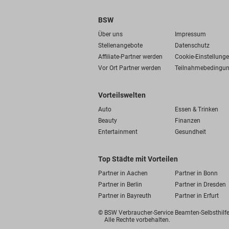
BSW
Über uns
Impressum
Stellenangebote
Datenschutz
Affiliate-Partner werden
Cookie-Einstellung
Vor Ort Partner werden
Teilnahmebedingu
Vorteilswelten
Auto
Essen & Trinken
Beauty
Finanzen
Entertainment
Gesundheit
Top Städte mit Vorteilen
Partner in Aachen
Partner in Bonn
Partner in Berlin
Partner in Dresden
Partner in Bayreuth
Partner in Erfurt
© BSW Verbraucher-Service
Beamten-Selbsthil
Alle Rechte vorbehalten.