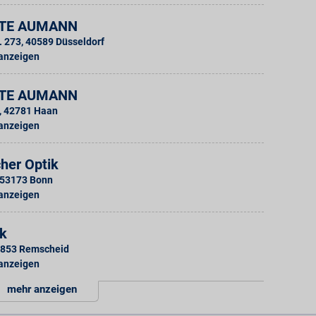
TE AUMANN
. 273
,
40589
Düsseldorf
 anzeigen
TE AUMANN
,
42781
Haan
 anzeigen
her Optik
53173
Bonn
 anzeigen
ik
853
Remscheid
 anzeigen
mehr anzeigen