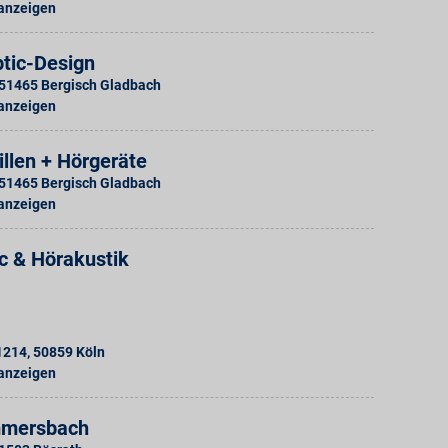
 anzeigen
tic-Design
51465
Bergisch Gladbach
 anzeigen
llen + Hörgeräte
51465
Bergisch Gladbach
 anzeigen
c & Hörakustik
 1214
,
50859
Köln
 anzeigen
mmersbach