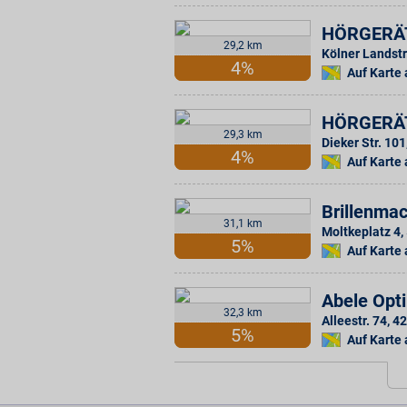
HÖRGERÄ
29,2 km
Kölner Landstr
4%
Auf Karte
HÖRGERÄ
29,3 km
Dieker Str. 101
4%
Auf Karte
Brillenmac
31,1 km
Moltkeplatz 4
,
5%
Auf Karte
Abele Opt
32,3 km
Alleestr. 74
,
42
5%
Auf Karte