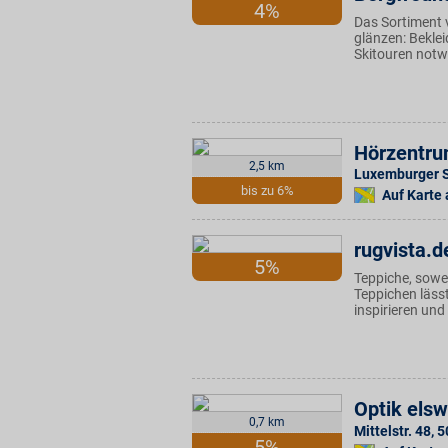
4%
Das Sortiment 
glänzen: Beklei
Skitouren notwe
Hörzentru
2,5 km
Luxemburger S
bis zu 6%
Auf Karte
rugvista.d
5%
Teppiche, sowe
Teppichen läss
inspirieren und
Optik els
0,7 km
Mittelstr. 48
,
5
5%