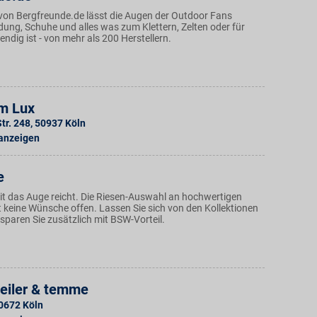
von Bergfreunde.de lässt die Augen der Outdoor Fans
dung, Schuhe und alles was zum Klettern, Zelten oder für
ndig ist - von mehr als 200 Herstellern.
m Lux
tr. 248
,
50937
Köln
 anzeigen
e
it das Auge reicht. Die Riesen-Auswahl an hochwertigen
t keine Wünsche offen. Lassen Sie sich von den Kollektionen
 sparen Sie zusätzlich mit BSW-Vorteil.
weiler & temme
0672
Köln