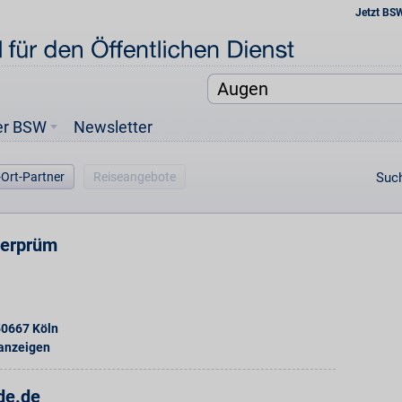
Jetzt BS
er BSW
Newsletter
-Ort-Partner
Reiseangebote
Such
derprüm
50667
Köln
 anzeigen
de.de