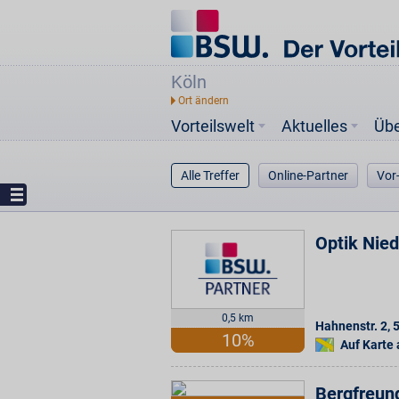
Köln
Vorteilswelt
Aktuelles
Üb
Alle Treffer
Online-Partner
Vor
Optik Nie
0,5 km
Hahnenstr. 2
,
10%
Auf Karte
Bergfreun