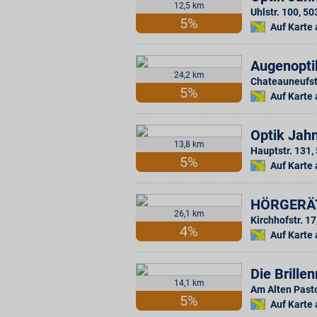
12,5 km
Uhlstr. 100
,
50
5%
Auf Karte
Augenopti
24,2 km
Chateauneufst
5%
Auf Karte
Optik Jah
13,8 km
Hauptstr. 131
,
5%
Auf Karte
HÖRGERÄ
26,1 km
Kirchhofstr. 17
4%
Auf Karte
Die Brill
14,1 km
Am Alten Pasto
5%
Auf Karte