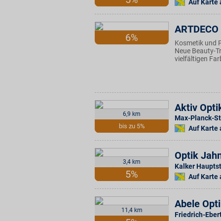
Auf Karte
ARTDECO
6%
Kosmetik und P
Neue Beauty-Tr
vielfältigen F
Aktiv Opti
6,9 km
Max-Planck-Str
bis zu 5%
Auf Karte
Optik Jah
3,4 km
Kalker Hauptst
5%
Auf Karte
Abele Opt
11,4 km
Friedrich-Eber