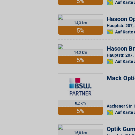
5%
Auf Karte
Hasoon Op
14,3 km
Hauptstr. 207
,
5%
Auf Karte
Hasoon Bri
14,3 km
Hauptstr. 207
,
5%
Auf Karte
Mack Opti
8,2 km
Aachener Str.
5%
Auf Karte
Optik Gu
16,8 km