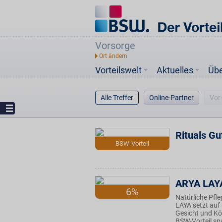
Vorsorge
Vorteilswelt
Aktuelles
Üb
Alle Treffer
Online-Partner
Vor
Rituals Gu
BSW-Vorteil
ARYA LAY
6%
Natürliche Pfl
LAYA setzt auf
Gesicht und Kör
BSW-Vorteil spa