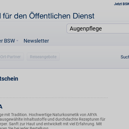
Jetzt BS
er BSW
Newsletter
-Ort-Partner
Reiseangebote
Such
tschein
A
ege mit Tradition. Hochwertige Naturkosmetik von ARYA
 ausgewählte Inhaltsstoffe und durchdachte Rezepturen für
per. Sanft zur Haut und entwickelt mit viel Erfahrung. Mit
ren Sie bei jeder Bestellung.