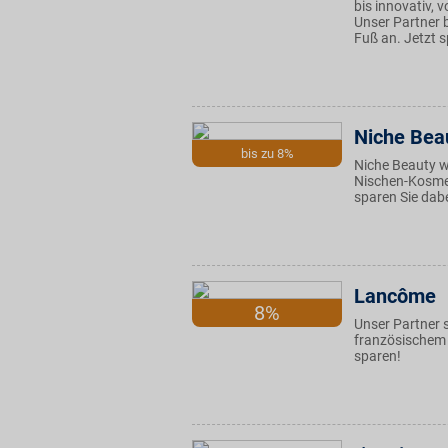
bis innovativ, v
Unser Partner 
Fuß an. Jetzt s
Niche Bea
bis zu 8%
Niche Beauty w
Nischen-Kosmet
sparen Sie dabe
Lancôme
8%
Unser Partner s
französischem 
sparen!