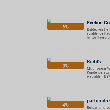
Eveline C
6%
Entdecken Sie 
strahlende Hau
hin zu Haarpro
Kiehl's
8%
Mit unserem Pa
Kundenberatun
erstrahlen. BSW
parfumdr
4%
Bei parfumdrea