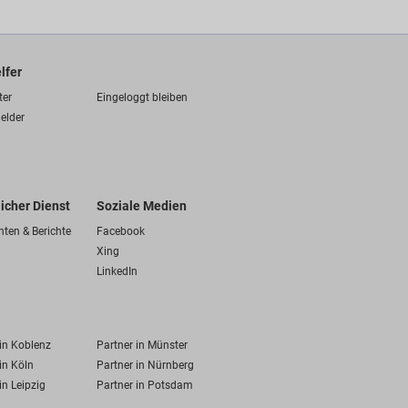
lfer
ter
Eingeloggt bleiben
elder
licher Dienst
Soziale Medien
hten & Berichte
Facebook
Xing
LinkedIn
 in Koblenz
Partner in Münster
in Köln
Partner in Nürnberg
in Leipzig
Partner in Potsdam