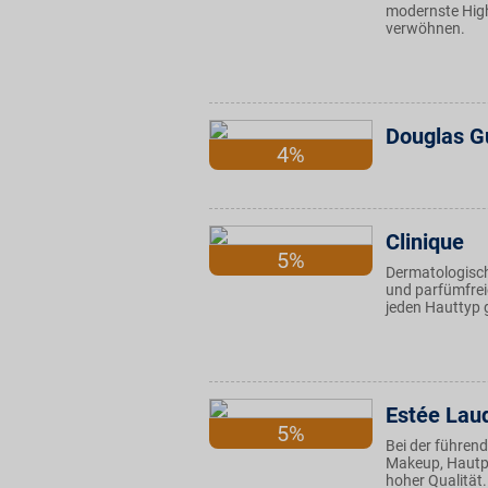
modernste High
verwöhnen.
Douglas G
4%
Clinique
5%
Dermatologisch
und parfümfreie
jeden Hauttyp 
Estée Lau
5%
Bei der führen
Makeup, Hautpf
hoher Qualität