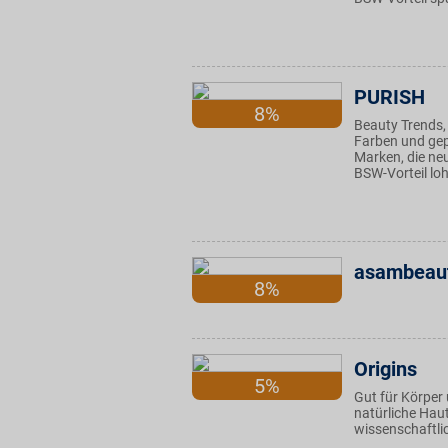
PURISH
8%
Beauty Trends,
Farben und gep
Marken, die ne
BSW-Vorteil loh
asambeaut
8%
Origins
5%
Gut für Körper
natürliche Haut
wissenschaftlic