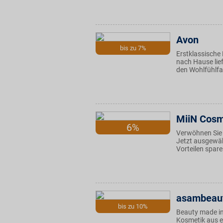
Avon
bis zu 7%
Erstklassische
nach Hause lie
den Wohlfühlfa
MiiN Cosm
6%
Verwöhnen Sie 
Jetzt ausgewä
Vorteilen spare
asambeau
bis zu 10%
Beauty made in
Kosmetik aus e