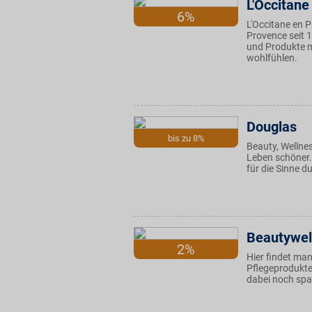
L'Occitane
6%
L'Occitane en 
Provence seit 
und Produkte mi
wohlfühlen.
Douglas
bis zu 8%
Beauty, Wellne
Leben schöner.
für die Sinne d
Beautywel
2%
Hier findet ma
Pflegeprodukte
dabei noch spa