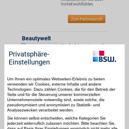
Vorteil wohlfühlen.
Zum Partnerprofil
Beautywelt
Hier findet man immer die
aktuellsten Trends zum
Privatsphäre-
2%
Thema Düfte,
Pflegeprodukte, Make-up
Einstellungen
und mehr. Sich selbst
verwöhnen und mit BSW
dabei noch sparen!
Um Ihnen ein optimales Webseiten-Erlebnis zu bieten
verwenden wir Cookies, externe Inhalte und andere
Zum Partnerprofil
Technologien. Dazu zählen Cookies, die für den Betrieb der
Seite und für die Steuerung unserer kommerziellen
Unternehmensziele notwendig sind, sowie solche, die
pseudonymisiert und anonymisiert zu Statistik- und
Douglas
Analysezwecken verarbeitet werden.
Beauty, Wellness und
Sie können selbst entscheiden, welche Kategorien Sie
starke Marken - Die
bis zu 8%
jederzeit widerruflich zulassen möchten. Bitte beachten Sie,
Parfümerie Douglas
macht das Leben
dass auf Basis Ihrer Einstellungen womöglich nicht mehr alle