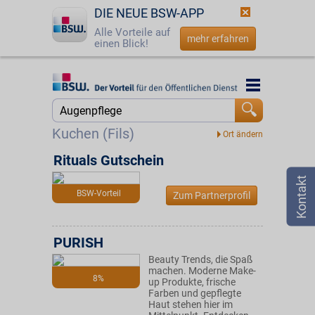
DIE NEUE BSW-APP
Alle Vorteile auf
mehr erfahren
einen Blick!
Startseite
Startseite
Jetzt BSW-Mitglied werden
Suche
Kuchen (Fils)
Login
Rituals Gutschein
☎
0800 - 279 25 82
BSW-Vorteil
Zum Partnerprofil
PURISH
Beauty Trends, die Spaß
machen. Moderne Make-
8%
up Produkte, frische
Farben und gepflegte
Haut stehen hier im