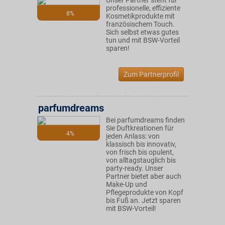
Unser Partner steht für
professionelle, effiziente
8%
Kosmetikprodukte mit
französischem Touch.
Sich selbst etwas gutes
tun und mit BSW-Vorteil
sparen!
Zum Partnerprofil
parfumdreams
Bei parfumdreams finden
Sie Duftkreationen für
4%
jeden Anlass: von
klassisch bis innovativ,
von frisch bis opulent,
von alltagstauglich bis
party-ready. Unser
Partner bietet aber auch
Make-Up und
Pflegeprodukte von Kopf
bis Fuß an. Jetzt sparen
mit BSW-Vorteil!