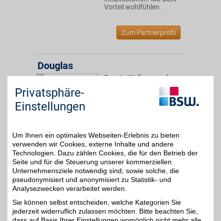
Vorteil wohlfühlen.
Zum Partnerprofil
Douglas
Beauty, Wellness und
starke Marken - Die
bis zu 8%
Privatsphäre-
Parfümerie Douglas
macht das Leben
Einstellungen
schöner. Unser BSW-
Vorteil für ein komplettes
Verwöhnprogramm für
die Sinne durch eine
Um Ihnen ein optimales Webseiten-Erlebnis zu bieten
besondere Vielfalt
verwenden wir Cookies, externe Inhalte und andere
hochwertiger Produkte!
Technologien. Dazu zählen Cookies, die für den Betrieb der
Seite und für die Steuerung unserer kommerziellen
Unternehmensziele notwendig sind, sowie solche, die
Zum Partnerprofil
pseudonymisiert und anonymisiert zu Statistik- und
Analysezwecken verarbeitet werden.
Sie können selbst entscheiden, welche Kategorien Sie
Beautywelt
jederzeit widerruflich zulassen möchten. Bitte beachten Sie,
Hier findet man immer die
dass auf Basis Ihrer Einstellungen womöglich nicht mehr alle