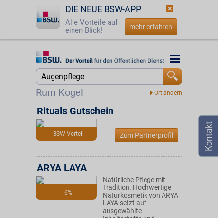
DIE NEUE BSW-APP
Alle Vorteile auf
mehr erfahren
einen Blick!
Startseite
Startseite
Jetzt BSW-Mitglied werden
Suche
Rum Kogel
Login
Rituals Gutschein
☎
0800 - 279 25 82
BSW-Vorteil
Zum Partnerprofil
ARYA LAYA
Natürliche Pflege mit
Tradition. Hochwertige
6%
Naturkosmetik von ARYA
LAYA setzt auf
ausgewählte