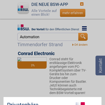
DIE NEUE BSW-APP
Alle Vorteile auf
mehr erfahren
einen Blick!
Startseite
Startseite
Jetzt BSW-Mitglied werden
Suche
Timmendorfer Strand
Login
Conrad Electronic
Conrad steht für
☎
0800 - 279 25 82
erstklassige Elektronik
3%
angefangen vom PC-
Komplettsystem über TV-
Geräte bis hin zum
Drucker oder
Komponenten für Bastler.
Jetzt können auch
Technikbegeisterte mit
dem BSW-Vorteil sparen!