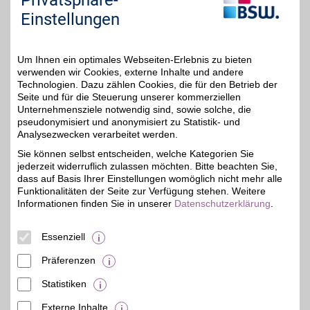
Privatsphäre-
Zum Partnerprofil
Einstellungen
Conrad Gutschein
Um Ihnen ein optimales Webseiten-Erlebnis zu bieten
verwenden wir Cookies, externe Inhalte und andere
Zum Partnerprofil
3%
Technologien. Dazu zählen Cookies, die für den Betrieb der
Seite und für die Steuerung unserer kommerziellen
Unternehmensziele notwendig sind, sowie solche, die
pseudonymisiert und anonymisiert zu Statistik- und
ELV
Analysezwecken verarbeitet werden.
"Kompetent in Elektronik"
Sie können selbst entscheiden, welche Kategorien Sie
- ELV ist ein
4%
jederzeit widerruflich zulassen möchten. Bitte beachten Sie,
Elektronikversand, der
speziell in den Bereichen
dass auf Basis Ihrer Einstellungen womöglich nicht mehr alle
Hausautomation,
Funktionalitäten der Seite zur Verfügung stehen. Weitere
Sicherheitstechnik,
Informationen finden Sie in unserer
Datenschutzerklärung
.
Computer,
Kommunikation und
Messtechnik innovatione
Essenziell
Produkte bietet.
Präferenzen
Zum Partnerprofil
Statistiken
Externe Inhalte