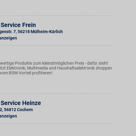
Service Frein
genstr. 7
,
56218
Mülheim-Kärlich
 anzeigen
wertige Produkte zum kleinstmöglichen Preis - dafür steht
etzt Elektronik, Multimedia und Haushaltselektronik shoppen
vom BSW-Vorteil profitieren!
 Service Heinze
12
,
56812
Cochem
 anzeigen