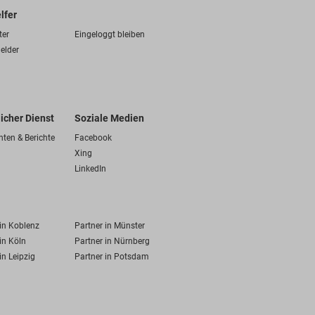
lfer
ter
Eingeloggt bleiben
elder
licher Dienst
Soziale Medien
hten & Berichte
Facebook
Xing
LinkedIn
 in Koblenz
Partner in Münster
in Köln
Partner in Nürnberg
in Leipzig
Partner in Potsdam