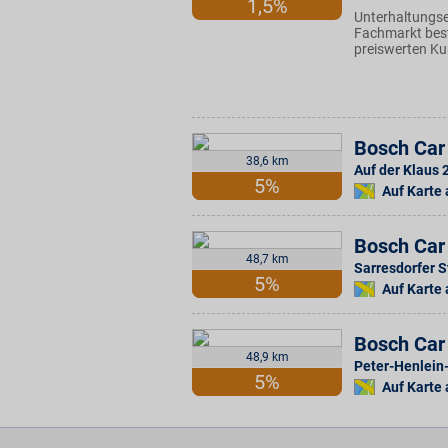
1,5%
Unterhaltungse
Fachmarkt best
preiswerten Ku
Bosch Car
38,6 km
Auf der Klaus 
5%
Auf Karte
Bosch Car
48,7 km
Sarresdorfer St
5%
Auf Karte
Bosch Car 
48,9 km
Peter-Henlein-
5%
Auf Karte