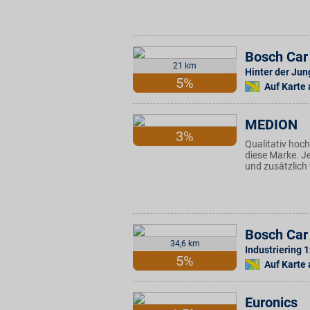
Bosch Car 
21 km
Hinter der Jun
5%
Auf Karte
MEDION
3%
Qualitativ hoch
diese Marke. J
und zusätzlich 
Bosch Car
34,6 km
Industriering 
5%
Auf Karte
Euronics