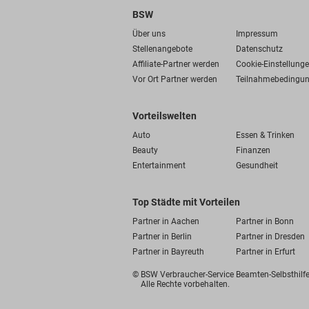
BSW
Über uns
Impressum
Stellenangebote
Datenschutz
Affiliate-Partner werden
Cookie-Einstellung
Vor Ort Partner werden
Teilnahmebedingu
Vorteilswelten
Auto
Essen & Trinken
Beauty
Finanzen
Entertainment
Gesundheit
Top Städte mit Vorteilen
Partner in Aachen
Partner in Bonn
Partner in Berlin
Partner in Dresden
Partner in Bayreuth
Partner in Erfurt
© BSW Verbraucher-Service
Beamten-Selbsthil
Alle Rechte vorbehalten.