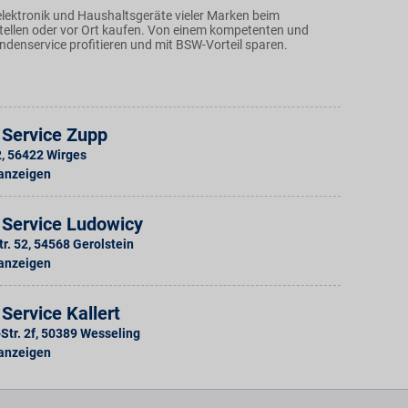
lektronik und Haushaltsgeräte vieler Marken beim
ellen oder vor Ort kaufen. Von einem kompetenten und
ndenservice profitieren und mit BSW-Vorteil sparen.
 Service Zupp
2
,
56422
Wirges
 anzeigen
 Service Ludowicy
r. 52
,
54568
Gerolstein
 anzeigen
Service Kallert
Str. 2f
,
50389
Wesseling
 anzeigen