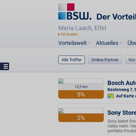
Maria Laach, Eifel
Vorteilswelt
Aktuelles
Üb
Alle Treffer
Online-Partner
Vor
Bosch Aut
12,5 km
Rastenweg 7
,
5%
Auf Karte
Sony Store
2%
Sony bietet Ihn
vieles mehr. Hi
perfekte Produk