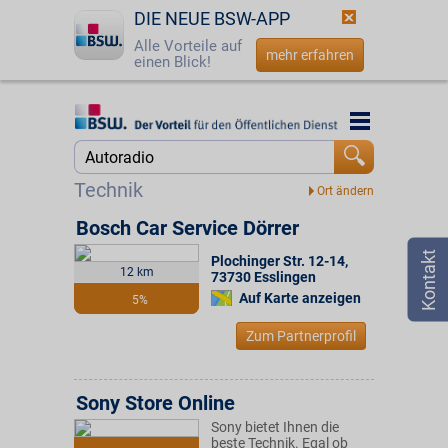
DIE NEUE BSW-APP
Alle Vorteile auf
mehr erfahren
einen Blick!
Startseite
Startseite
Jetzt BSW-Mitglied werden
Suche
Technik
Login
Bosch Car Service Dörrer
Plochinger Str. 12-14
,
☎
0800 - 279 25 82
12 km
73730
Esslingen
Auf Karte anzeigen
5%
Zum Partnerprofil
Sony Store Online
Sony bietet Ihnen die
beste Technik. Egal ob