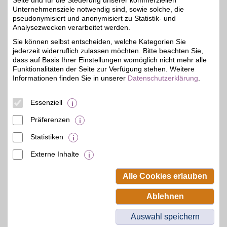
Seite und für die Steuerung unserer kommerziellen
Ulrich-Gminder-Str. 1
,
Unternehmensziele notwendig sind, sowie solche, die
26,3 km
72654
Neckartenzlingen
pseudonymisiert und anonymisiert zu Statistik- und
Auf Karte anzeigen
Analysezwecken verarbeitet werden.
5%
Sie können selbst entscheiden, welche Kategorien Sie
Zum Partnerprofil
jederzeit widerruflich zulassen möchten. Bitte beachten Sie,
dass auf Basis Ihrer Einstellungen womöglich nicht mehr alle
Funktionalitäten der Seite zur Verfügung stehen. Weitere
Bosch Car Service Suckrau
Informationen finden Sie in unserer
Datenschutzerklärung
.
Amorbacher Str. 3
,
43,2 km
Essenziell
74172
Neckarsulm
Auf Karte anzeigen
5%
Präferenzen
Zum Partnerprofil
Statistiken
Externe Inhalte
© BSW Verbraucher-Service
Beamten-Selbsthilfewerk GmbH.
Alle Cookies erlauben
Alle Rechte vorbehalten.
Ablehnen
Auswahl speichern