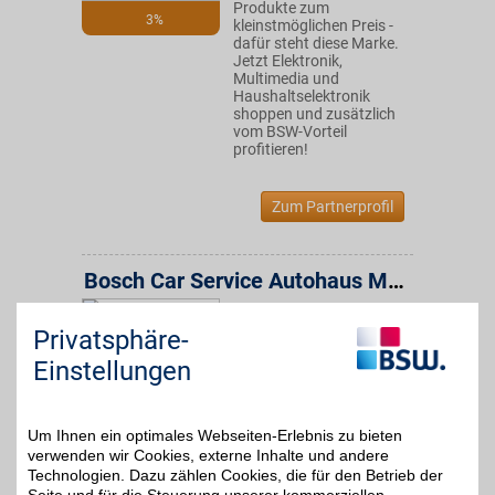
Produkte zum
3%
kleinstmöglichen Preis -
dafür steht diese Marke.
Jetzt Elektronik,
Multimedia und
Haushaltselektronik
shoppen und zusätzlich
vom BSW-Vorteil
profitieren!
Zum Partnerprofil
Bosch Car Service Autohaus Mack
Steinenbronner Str. 30
,
20,8 km
Privatsphäre-
71101
Schönaich
Auf Karte anzeigen
5%
Einstellungen
Zum Partnerprofil
Um Ihnen ein optimales Webseiten-Erlebnis zu bieten
verwenden wir Cookies, externe Inhalte und andere
Bosch Car Service KFZ Besemer
Technologien. Dazu zählen Cookies, die für den Betrieb der