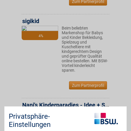
Zum Partnerprofil
sigikid
Beim beliebten
Markenshop für Babys
4%
und Kinder Bekleidung,
Spielzeug und
Kuscheltiere mit
kindgerechtem Design
und geprüfter Qualität
online bestellen. Mit BSW-
Vorteil kinderleicht
sparen.
Zum Partnerprofil
Nani's Kinderparadies - Idee + Spiel-Fachgeschäft
Privatsphäre-
Bernauer Str. 25
,
16515
Oranienburg
Einstellungen
Auf Karte anzeigen