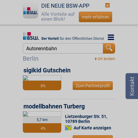
DIE NEUE BSW-APP
Alle Vorteile auf
mehr erfahren
einen Blick!
Startseite
Startseite
Jetzt BSW-Mitglied werden
Suche
Berlin
Login
sigikid Gutschein
☎
0800 - 279 25 82
Zum Partnerprofil
8%
modellbahnen Turberg
Lietzenburger Str. 51
,
5,7 km
10789
Berlin
Auf Karte anzeigen
4%