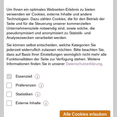
28 km
Zum Partnerprofil
Um Ihnen ein optimales Webseiten-Erlebnis zu bieten
2%
verwenden wir Cookies, externe Inhalte und andere
Technologien. Dazu zählen Cookies, die für den Betrieb der
Carrera Toys
Seite und für die Steuerung unserer kommerziellen
Unternehmensziele notwendig sind, sowie solche, die
Für Groß und Klein genau
pseudonymisiert und anonymisiert zu Statistik- und
das Richtige. Bei unserem
8%
Partner finden Sie von der
Analysezwecken verarbeitet werden.
Rennbahn bis zum
Sie können selbst entscheiden, welche Kategorien Sie
ferngesteuerten RC
jederzeit widerruflich zulassen möchten. Bitte beachten Sie,
Fahrzeug alles, was das
Herz begehrt. Erleben Sie
dass auf Basis Ihrer Einstellungen womöglich nicht mehr alle
eindrucksvolles Design
Funktionalitäten der Seite zur Verfügung stehen. Weitere
und innovative Technik.
Informationen finden Sie in unserer
Datenschutzerklärung
.
Holen Sie sich den
Motorsport für zuhause
und sparen Sie mit BSW-
Essenziell
Vorteil.
Präferenzen
Zum Partnerprofil
Statistiken
Externe Inhalte
© BSW Verbraucher-Service
Beamten-Selbsthilfewerk GmbH.
Alle Cookies erlauben