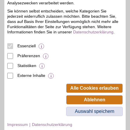
4%
praktischen Accessoires
Analysezwecken verarbeitet werden.
bis zu hochwertigen
Sie können selbst entscheiden, welche Kategorien Sie
Original-Ersatzteilen
jederzeit widerruflich zulassen möchten. Bitte beachten Sie,
finden Sie alles für
Komfort, Pflege und
dass auf Basis Ihrer Einstellungen womöglich nicht mehr alle
Fahrfreude. So ist Ihr
Funktionalitäten der Seite zur Verfügung stehen. Weitere
Fahrzeug bestens
Informationen finden Sie in unserer
Datenschutzerklärung
.
ausgestattet und
individuell gestaltet. Mit
BSW-Vorteil wird Ihre
Essenziell
Auswahl noch attraktiver.
Präferenzen
Zum Partnerprofil
Statistiken
Externe Inhalte
© BSW Verbraucher-Service
Beamten-Selbsthilfewerk GmbH.
Alle Cookies erlauben
Alle Rechte vorbehalten.
Ablehnen
Auswahl speichern
Impressum
Datenschutzerklärung