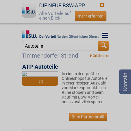
DIE NEUE BSW-APP
Alle Vorteile auf
mehr erfahren
einen Blick!
Startseite
Startseite
Jetzt BSW-Mitglied werden
Suche
Timmendorfer Strand
Login
ATP Autoteile
In einem der größten
☎
0800 - 279 25 82
Onlineshops für Autoteile
5%
in einer riesigen Auswahl
von Markenprodukten in
Ruhe stöbern und beim
Kauf mit BSW-Vorteil
noch zusätzlich sparen.
Zum Partnerprofil