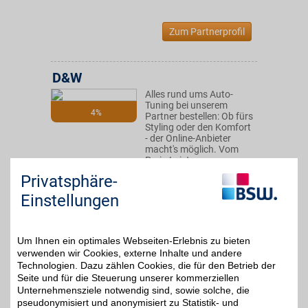
Zum Partnerprofil
D&W
Alles rund ums Auto-
Tuning bei unserem
4%
Partner bestellen: Ob fürs
Styling oder den Komfort
- der Online-Anbieter
macht's möglich. Vom
Preis-Leistungs-
Verhältnis überzeugen
Privatsphäre-
lassen und mit BSW
zusätzlich sparen!
Einstellungen
Zum Partnerprofil
Um Ihnen ein optimales Webseiten-Erlebnis zu bieten
verwenden wir Cookies, externe Inhalte und andere
Technologien. Dazu zählen Cookies, die für den Betrieb der
baum-bmwshop24.de
Seite und für die Steuerung unserer kommerziellen
Unternehmensziele notwendig sind, sowie solche, die
Für Ihren BMW, Mini oder
pseudonymisiert und anonymisiert zu Statistik- und
Ihr BMW-Motorrad. Von