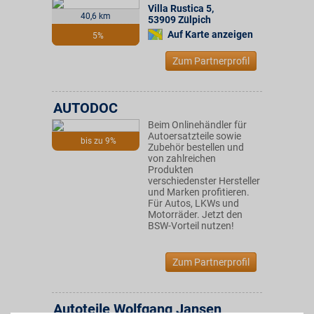
Villa Rustica 5
,
40,6 km
53909
Zülpich
Auf Karte anzeigen
5%
Zum Partnerprofil
AUTODOC
Beim Onlinehändler für
Autoersatzteile sowie
bis zu 9%
Zubehör bestellen und
von zahlreichen
Produkten
verschiedenster Hersteller
und Marken profitieren.
Für Autos, LKWs und
Motorräder. Jetzt den
BSW-Vorteil nutzen!
Zum Partnerprofil
Autoteile Wolfgang Jansen