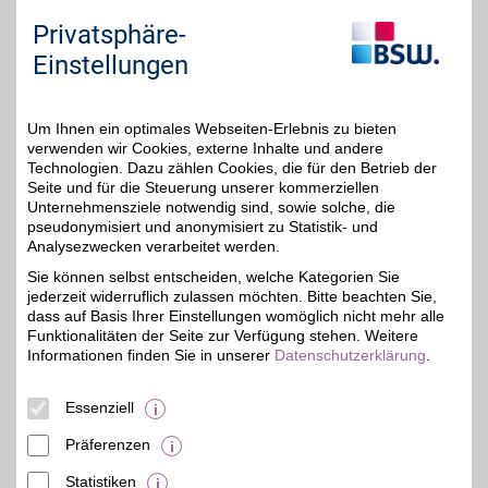
Privatsphäre-
Am Hammerwerk 18
,
48,9 km
41515
Grevenbroich
Einstellungen
Auf Karte anzeigen
8%
Zum Partnerprofil
Um Ihnen ein optimales Webseiten-Erlebnis zu bieten
verwenden wir Cookies, externe Inhalte und andere
Technologien. Dazu zählen Cookies, die für den Betrieb der
baum-bmwshop24.de
Seite und für die Steuerung unserer kommerziellen
Unternehmensziele notwendig sind, sowie solche, die
Für Ihren BMW, Mini oder
pseudonymisiert und anonymisiert zu Statistik- und
Ihr BMW-Motorrad. Von
4%
praktischen Accessoires
Analysezwecken verarbeitet werden.
bis zu hochwertigen
Sie können selbst entscheiden, welche Kategorien Sie
Original-Ersatzteilen
jederzeit widerruflich zulassen möchten. Bitte beachten Sie,
finden Sie alles für
Komfort, Pflege und
dass auf Basis Ihrer Einstellungen womöglich nicht mehr alle
Fahrfreude. So ist Ihr
Funktionalitäten der Seite zur Verfügung stehen. Weitere
Fahrzeug bestens
Informationen finden Sie in unserer
Datenschutzerklärung
.
ausgestattet und
individuell gestaltet. Mit
BSW-Vorteil wird Ihre
Essenziell
Auswahl noch attraktiver.
Präferenzen
Zum Partnerprofil
Statistiken