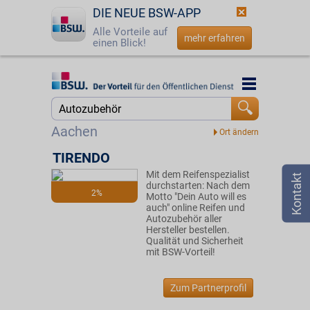
DIE NEUE BSW-APP
Alle Vorteile auf
mehr erfahren
einen Blick!
Startseite
Startseite
Jetzt BSW-Mitglied werden
Suche
Aachen
Login
TIRENDO
Mit dem Reifenspezialist
☎
0800 - 279 25 82
durchstarten: Nach dem
2%
Motto "Dein Auto will es
auch" online Reifen und
Autozubehör aller
Hersteller bestellen.
Qualität und Sicherheit
mit BSW-Vorteil!
Zum Partnerprofil