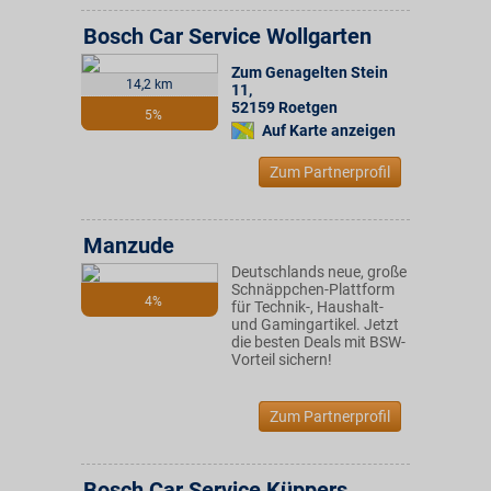
Bosch Car Service Wollgarten
Zum Genagelten Stein
14,2 km
11
,
52159
Roetgen
5%
Auf Karte anzeigen
Zum Partnerprofil
Manzude
Deutschlands neue, große
Schnäppchen-Plattform
4%
für Technik-, Haushalt-
und Gamingartikel. Jetzt
die besten Deals mit BSW-
Vorteil sichern!
Zum Partnerprofil
Bosch Car Service Küppers