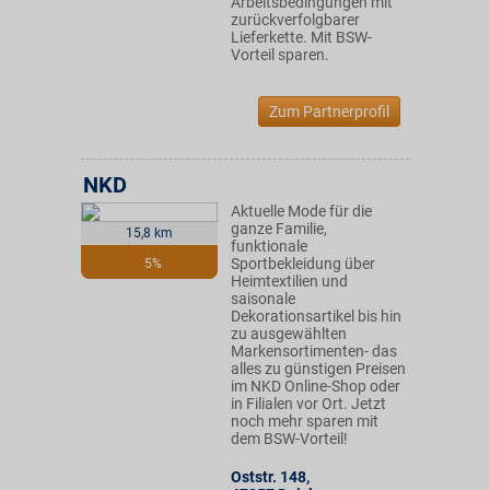
Arbeitsbedingungen mit
zurückverfolgbarer
Lieferkette. Mit BSW-
Vorteil sparen.
Zum Partnerprofil
NKD
Aktuelle Mode für die
ganze Familie,
15,8 km
funktionale
Sportbekleidung über
5%
Heimtextilien und
saisonale
Dekorationsartikel bis hin
zu ausgewählten
Markensortimenten- das
alles zu günstigen Preisen
im NKD Online-Shop oder
in Filialen vor Ort. Jetzt
noch mehr sparen mit
dem BSW-Vorteil!
Oststr. 148
,