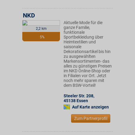
NKD
Aktuelle Mode für die
ganze Familie,
2,2 km
funktionale
Sportbekleidung über
5%
Heimtextilien und
saisonale
Dekorationsartikel bis hin
zu ausgewählten
Markensortimenten- das
alles zu günstigen Preisen
im NKD Online-Shop oder
in Filialen vor Ort. Jetzt
noch mehr sparen mit
dem BSW-Vorteil!
Steeler Str. 208
,
45138
Essen
Auf Karte anzeigen
Zum Partnerprofil