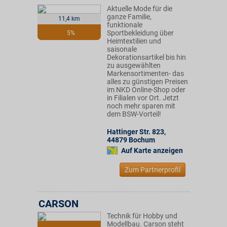
Aktuelle Mode für die
ganze Familie,
11,4 km
funktionale
Sportbekleidung über
5%
Heimtextilien und
saisonale
Dekorationsartikel bis hin
zu ausgewählten
Markensortimenten- das
alles zu günstigen Preisen
im NKD Online-Shop oder
in Filialen vor Ort. Jetzt
noch mehr sparen mit
dem BSW-Vorteil!
Hattinger Str. 823
,
44879
Bochum
Auf Karte anzeigen
Zum Partnerprofil
CARSON
Technik für Hobby und
Modellbau. Carson steht