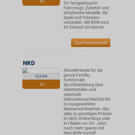
4%
für ferngesteuerte
Fahrzeuge, Zubehör und
detailreiche Modelle, die
Spaß und Präzision
verbinden. Mit BSW wird
ihr Einkauf attraktiver.
Zum Partnerprofil
NKD
Aktuelle Mode für die
ganze Familie,
12,2 km
funktionale
Sportbekleidung über
5%
Heimtextilien und
saisonale
Dekorationsartikel bis hin
zu ausgewählten
Markensortimenten- das
alles zu günstigen Preisen
im NKD Online-Shop oder
in Filialen vor Ort. Jetzt
noch mehr sparen mit
dem BSW-Vorteil!