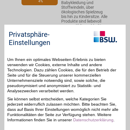
4%
Babykleidung und
Stoffwindeln, über
ökologisches Spielzeug
bis hin zu Kindersitze. Alle
Produkte sind liebevoll
ausgewählt, nachhaltig
und aus natürlichen
Privatsphäre-
Materialien. Jetzt
entdecken und mit
Einstellungen
unseren BSW-Vorteilen
sparen!
Um Ihnen ein optimales Webseiten-Erlebnis zu bieten
Zum Partnerprofil
verwenden wir Cookies, externe Inhalte und andere
Technologien. Dazu zählen Cookies, die für den Betrieb der
Seite und für die Steuerung unserer kommerziellen
Unternehmensziele notwendig sind, sowie solche, die
Osann
pseudonymisiert und anonymisiert zu Statistik- und
Osann legt den Fokus auf
Analysezwecken verarbeitet werden.
durchdachte
8%
Sie können selbst entscheiden, welche Kategorien Sie
Kinderautositze bis 12
jederzeit widerruflich zulassen möchten. Bitte beachten Sie,
Jahre und Kinderwagen,
welche Ihren individuellen
dass auf Basis Ihrer Einstellungen womöglich nicht mehr alle
Bedürfnissen
Funktionalitäten der Seite zur Verfügung stehen. Weitere
entsprechen. Sparen Sie
Informationen finden Sie in unserer
Datenschutzerklärung
.
zusätzlich mit BSW-
Vorteil!