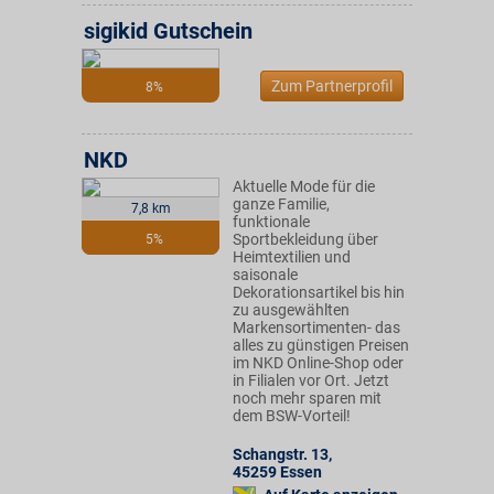
sigikid Gutschein
Zum Partnerprofil
8%
NKD
Aktuelle Mode für die
ganze Familie,
7,8 km
funktionale
Sportbekleidung über
5%
Heimtextilien und
saisonale
Dekorationsartikel bis hin
zu ausgewählten
Markensortimenten- das
alles zu günstigen Preisen
im NKD Online-Shop oder
in Filialen vor Ort. Jetzt
noch mehr sparen mit
dem BSW-Vorteil!
Schangstr. 13
,
45259
Essen