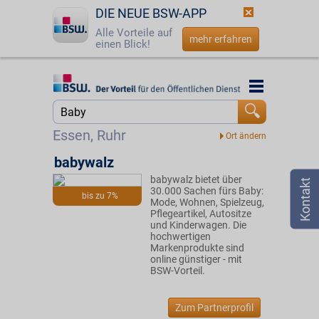
DIE NEUE BSW-APP
Alle Vorteile auf
mehr erfahren
einen Blick!
Startseite
Startseite
Jetzt BSW-Mitglied werden
Suche
Essen, Ruhr
Login
babywalz
babywalz bietet über
☎
0800 - 279 25 82
30.000 Sachen fürs Baby:
bis zu 7%
Mode, Wohnen, Spielzeug,
Pflegeartikel, Autositze
und Kinderwagen. Die
hochwertigen
Markenprodukte sind
online günstiger - mit
BSW-Vorteil.
Zum Partnerprofil